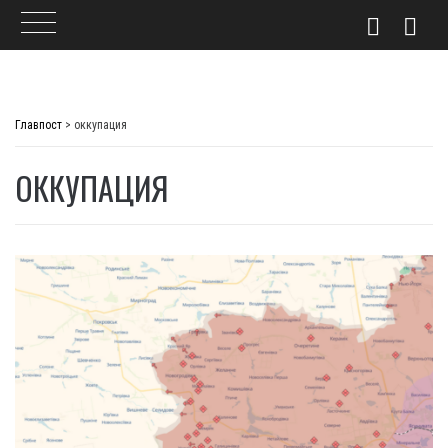
Skip
to
Главпост
>
оккупация
content
ОККУПАЦИЯ