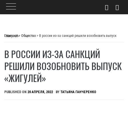
Skip
to
Главпост
>
Общество
>
В россии из-за санкций решили возобновить выпуск «Жигулей»
content
В РОССИИ ИЗ-ЗА САНКЦИЙ
РЕШИЛИ ВОЗОБНОВИТЬ ВЫПУСК
«ЖИГУЛЕЙ»
PUBLISHED ON
20 АПРЕЛЯ, 2022
BY
ТАТЬЯНА ГАНЧЕРЕНКО