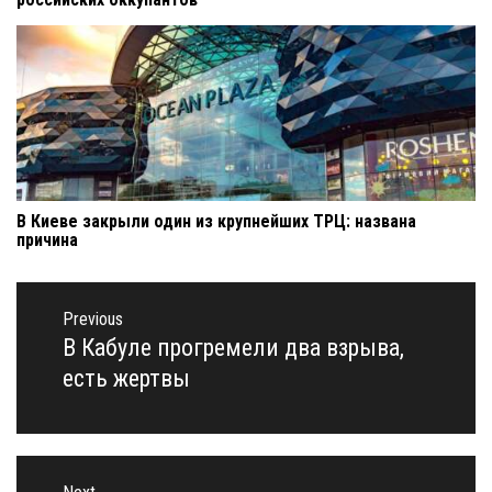
В Киеве закрыли один из крупнейших ТРЦ: названа
причина
Навигация
по
Previous
записям
В Кабуле прогремели два взрыва,
Previous
post:
есть жертвы