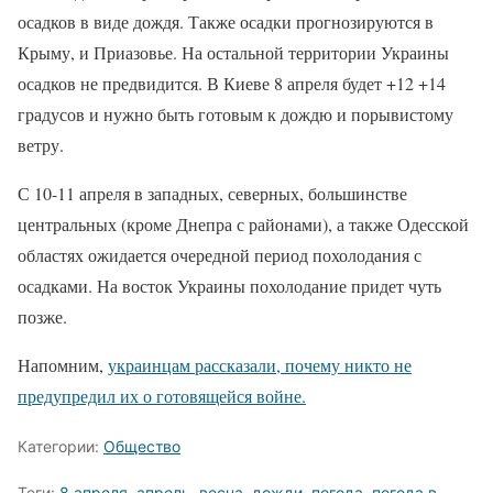
осадков в виде дождя. Также осадки прогнозируются в
Крыму, и Приазовье. На остальной территории Украины
осадков не предвидится. В Киеве 8 апреля будет +12 +14
градусов и нужно быть готовым к дождю и порывистому
ветру.
С 10-11 апреля в западных, северных, большинстве
центральных (кроме Днепра с районами), а также Одесской
областях ожидается очередной период похолодания с
осадками. На восток Украины похолодание придет чуть
позже.
Напомним,
украинцам рассказали, почему никто не
предупредил их о готовящейся войне.
Категории:
Общество
Теги:
8 апреля
,
апрель
,
весна
,
дожди
,
погода
,
погода в