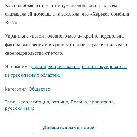
Как она объясняет, «ватницу» заселила она и во всем
оказывала ей помощь, а та заявляла, что «Харьков бомбили
ВСУ».
Украинка с «ватой головного мозга» крайне недовольна
фактом выселения и в яркой матерной окраске описывала
свое недовольство от этого.
Напомним,
украинцев призывают срочно эвакуироваться
из трех опасных областей
.
Категории:
Общество
Теги:
Hilton
,
агитация
,
ватница
,
Польша
,
пропаганда
,
руссский мир
Добавить комментарий