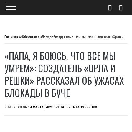
Skip
to
Главпост
>
Общество
>
«Папа, я боюсь, что все мы умрем»: создатель «Орла и Решки» рассказал об ужасах блокады в Буче
content
«ПАПА, Я БОЮСЬ, ЧТО ВСЕ МЫ
УМРЕМ»: СОЗДАТЕЛЬ «ОРЛА И
РЕШКИ» РАССКАЗАЛ ОБ УЖАСАХ
БЛОКАДЫ В БУЧЕ
PUBLISHED ON
14 МАРТА, 2022
BY
ТАТЬЯНА ГАНЧЕРЕНКО