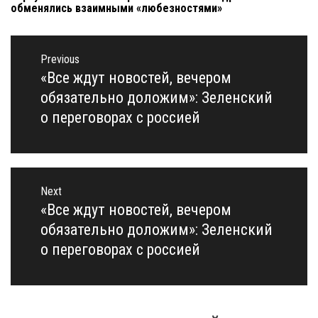
обменялись взаимными «любезностями»
Навигация
по
Previous
записям
«Все ждут новостей, вечером
Previous
post:
обязательно доложим»: Зеленский
о переговорах с россией
Next
«Все ждут новостей, вечером
Next
post:
обязательно доложим»: Зеленский
о переговорах с россией