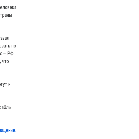
человека
страны
извал
овать по
ых – РФ
, что
гут и
рабль
ращение.