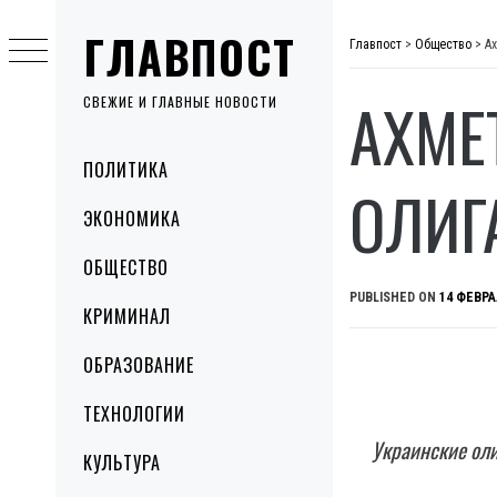
Skip
ГЛАВПОСТ
to
Главпост
>
Общество
>
Ах
content
АХМЕ
СВЕЖИЕ И ГЛАВНЫЕ НОВОСТИ
Primary
ПОЛИТИКА
Menu
ОЛИГ
ЭКОНОМИКА
ОБЩЕСТВО
PUBLISHED ON
14 ФЕВРА
КРИМИНАЛ
ОБРАЗОВАНИЕ
ТЕХНОЛОГИИ
Украинские оли
КУЛЬТУРА