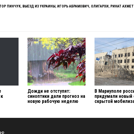
ТОР ПИНЧУК
,
ВЫЕЗД ИЗ УКРАИНЫ
,
ИГОРЬ АБРАМОВИЧ
,
ОЛИГАРХИ
,
РИНАТ АХМЕТ
е
Дожди не отступят:
В Мариуполе росс
 к
синоптики дали прогноз на
придумали новый
новую рабочую неделю
скрытой мобилиз
us