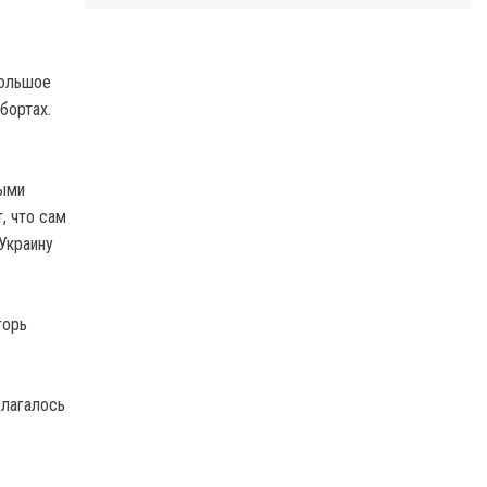
большое
бортах.
ными
, что сам
Украину
горь
длагалось