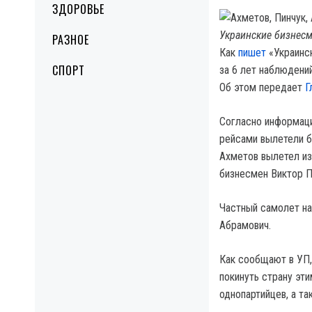
ЗДОРОВЬЕ
Украинские бизнесм
РАЗНОЕ
Как
пишет
«Украинск
СПОРТ
за 6 лет наблюдений
Об этом передает
Г
Согласно информаци
рейсами вылетели б
Ахметов вылетел из
бизнесмен Виктор П
Частный самолет на
Абрамович.
Как сообщают в УП,
покинуть страну эт
однопартийцев, а т