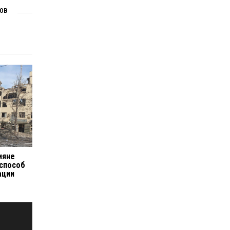
ОВ
ияне
 способ
ации