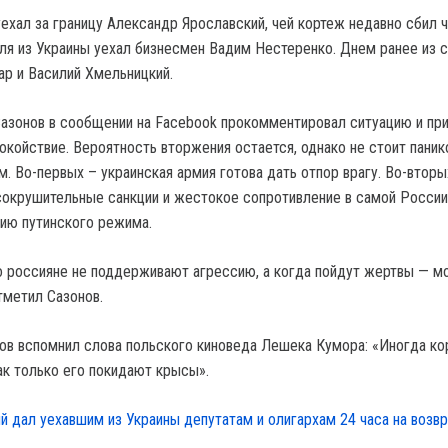
уехал за границу Александр Ярославский, чей кортеж недавно сбил 
аля из Украины уехал бизнесмен Вадим Нестеренко. Днем ранее из 
р и Василий Хмельницкий.
азонов в сообщении на Facebook прокомментировал ситуацию и пр
окойствие. Вероятность вторжения остается, однако не стоит паник
м. Во-первых – украинская армия готова дать отпор врагу. Во-втор
сокрушительные санкции и жестокое сопротивление в самой России
ию путинского режима.
о россияне не поддерживают агрессию, а когда пойдут жертвы — мо
тметил Сазонов.
ов вспомнил слова польского киноведа Лешека Кумора: «Иногда ко
ак только его покидают крысы».
й дал уехавшим из Украины депутатам и олигархам 24 часа на возв