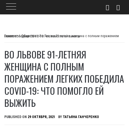
Skip
to
Главпост
>
Общество
>
Во Львове 91-летняя женщина с полным поражением легких победила COVID-19: что помогло ей выжить
content
ВО ЛЬВОВЕ 91-ЛЕТНЯЯ
ЖЕНЩИНА С ПОЛНЫМ
ПОРАЖЕНИЕМ ЛЕГКИХ ПОБЕДИЛА
COVID-19: ЧТО ПОМОГЛО ЕЙ
ВЫЖИТЬ
PUBLISHED ON
29 ОКТЯБРЯ, 2021
BY
ТАТЬЯНА ГАНЧЕРЕНКО