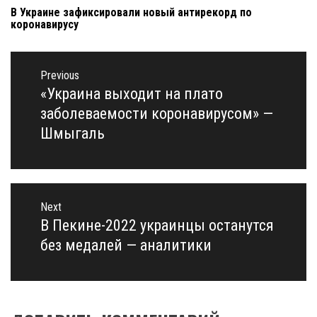
В Украине зафиксировали новый антирекорд по
коронавирусу
Навигация
по
Previous
записям
«Украина выходит на плато
Previous
post:
заболеваемости коронавирусом» —
Шмыгаль
Next
В Пекине-2022 украинцы останутся
Next
post:
без медалей — аналитики