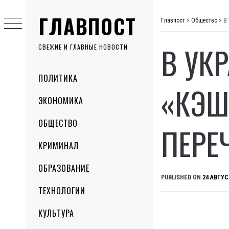
Skip
ГЛАВПОСТ
to
Главпост
>
Общество
>
В
content
В УК
СВЕЖИЕ И ГЛАВНЫЕ НОВОСТИ
Primary
ПОЛИТИКА
Menu
«КЭШ
ЭКОНОМИКА
ОБЩЕСТВО
ПЕРЕ
КРИМИНАЛ
ОБРАЗОВАНИЕ
PUBLISHED ON
24 АВГУС
ТЕХНОЛОГИИ
КУЛЬТУРА