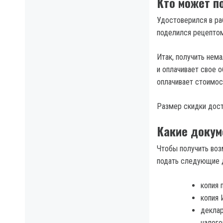
Кто может п
Удостоверился в ра
поделился рецепто
Итак, получить нем
и оплачивает свое 
оплачивает стоимост
Размер скидки дост
Какие доку
Чтобы получить воз
подать следующие 
копия 
копия 
деклар
налого