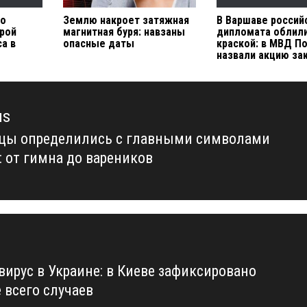
 о
Землю накроет затяжная
В Варшаве россий
орой
магнитная буря: навзаны
дипломата облил
а в
опасные даты
краской: в МВД П
назвали акцию за
us
цы определились с главными символами
us
: от гимна до вареников
вирус в Украине: в Киеве зафиксировано
 всего случаев