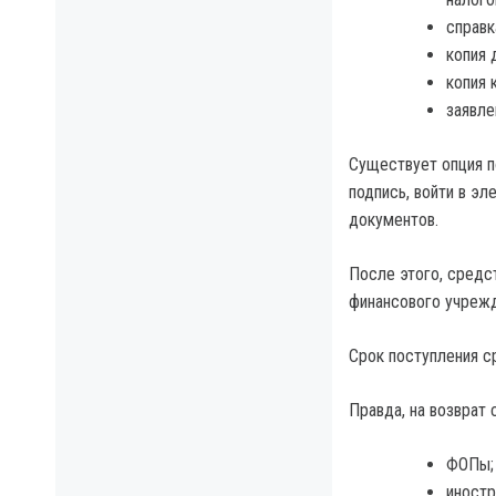
справк
копия 
копия 
заявле
Существует опция п
подпись, войти в эл
документов.
После этого, средст
финансового учрежд
Срок поступления с
Правда, на возврат 
ФОПы;
иностр