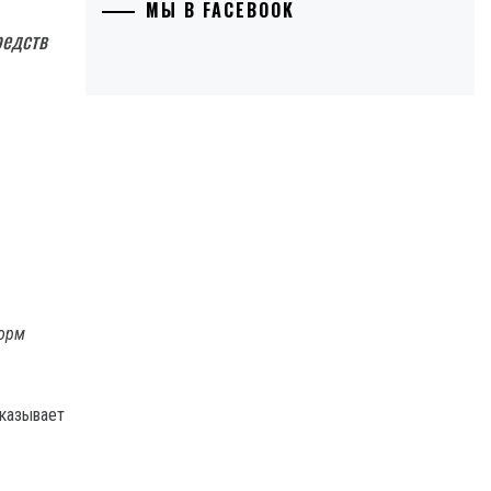
МЫ В FACEBOOK
редств
форм
сказывает