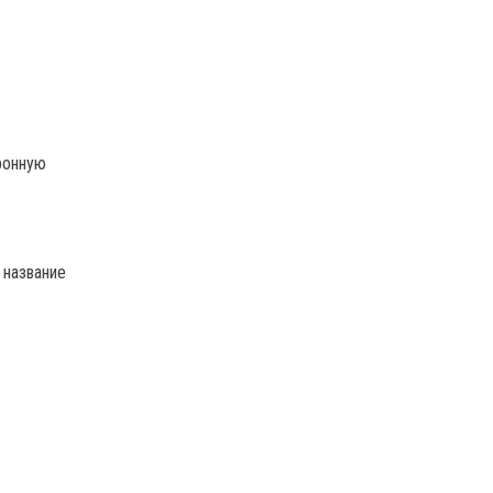
ронную
 название