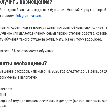
олучить возмещение?
боте данной «схемы» студент и бухгалтер Николай Кархут, который 
м в своем
Telegram-канале.
алый «кэшбек» имеет право студент, который официально получает 
обучение или является членом семьи первой степени родства, котор
ь обучения такого студента (отец, мать, жена и тому подобное).
игает 18% от стоимости обучения.
менты необходимы?
мещение расходов, например, за 2020 год следует до 31 декабря 2
документы в налоговую:
паспорта;
ИНН;
ация об имущественном состоянии и доходах (можно заполнить онл
вой);