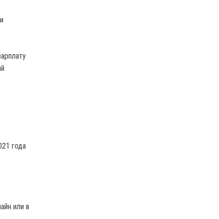
и
зарплату
ый
021 года
айн или в