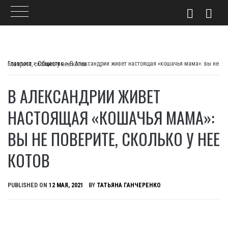
Skip
to
Главпост
>
Общество
>
В Александрии живет настоящая «кошачья мама»: вы не поверите, сколько у нее котов
content
В АЛЕКСАНДРИИ ЖИВЕТ
НАСТОЯЩАЯ «КОШАЧЬЯ МАМА»:
ВЫ НЕ ПОВЕРИТЕ, СКОЛЬКО У НЕЕ
КОТОВ
PUBLISHED ON
12 МАЯ, 2021
BY
ТАТЬЯНА ГАНЧЕРЕНКО