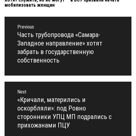
мобилизовать женщин
Навигация
по
Previous
записям
Часть трубопровода «Самара-
Previous
post:
Западное направление» хотят
забрать в государственную
собственность
Next
«Кричали, матерились и
Next
post:
оскорбляли»: под Ровно
сторонники УПЦ МП подрались с
прихожанами ПЦУ