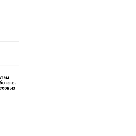
стам
ботать:
ассовых