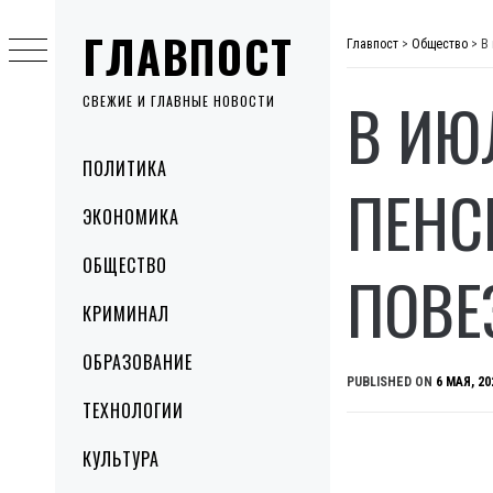
Skip
ГЛАВПОСТ
to
Главпост
>
Общество
>
В
content
В ИЮ
СВЕЖИЕ И ГЛАВНЫЕ НОВОСТИ
Primary
ПОЛИТИКА
Menu
ПЕНС
ЭКОНОМИКА
ОБЩЕСТВО
ПОВЕ
КРИМИНАЛ
ОБРАЗОВАНИЕ
PUBLISHED ON
6 МАЯ, 20
ТЕХНОЛОГИИ
КУЛЬТУРА