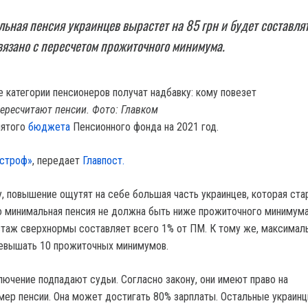
ьная пенсия украинцев вырастет на 85 грн и будет составля
связано с пересчетом прожиточного минимума.
ересчитают пенсии. Фото: Главком
нятого
бюджета
Пенсионного фонда на 2021 год.
строф»
, передает
Главпост.
ну, повышение ощутят на себе большая часть украинцев, которая ст
то минимальная пенсия не должна быть ниже прожиточного минимума
стаж сверхнормы составляет всего 1% от ПМ. К тому же, максимал
ревышать 10 прожиточных минимумов.
лючение подпадают судьи. Согласно закону, они имеют право на
мер пенсии. Она может достигать 80% зарплаты. Остальные украин