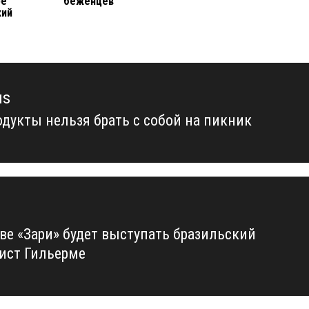
ре
беженцев
кий
us
одукты нельзя брать с собой на пикник
us
аве «Зари» будет выступать бразильский
ист Гильерме