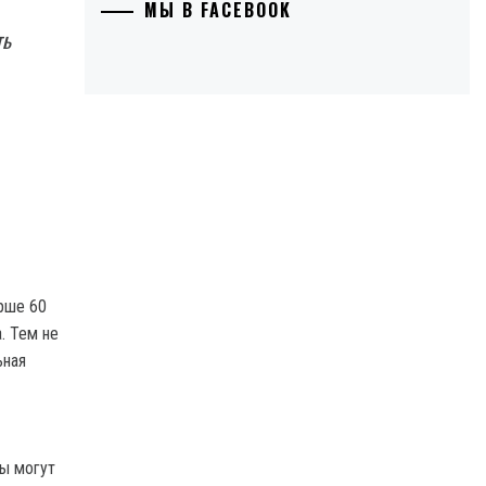
МЫ В FACEBOOK
ть
арше 60
. Тем не
ьная
цы могут