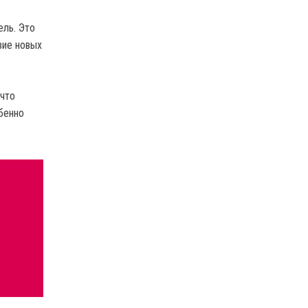
ель. Это
вие новых
что
бенно