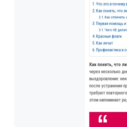
Что это и почему
Как понять, что 
Как отличить
Первая помощь и
Чего НЕ делат
Красные флаги
Как лечат
Профилактика и о
Как понять, что л
через несколько дне
выздоровление: не
после устранения пр
требуют повторного
этом напоминает р