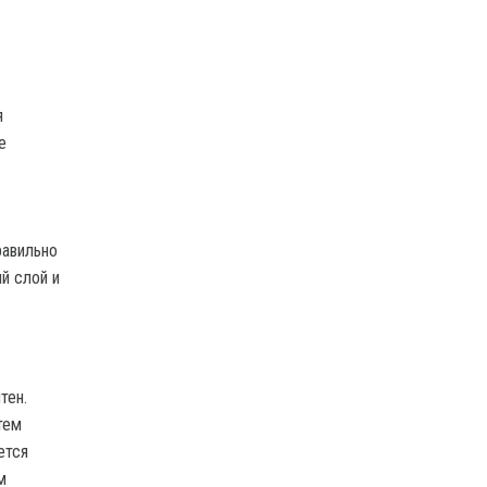
я
е
равильно
й слой и
тен.
тем
ется
м