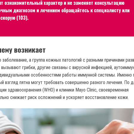
ит ознакомительный характер и не заменяет консультацию
точным диагнозом и лечением обращайтесь к специалисту или
скорую (103).
чему возникает
 заболевание, а группа кожных патологий с разными причинами разв
 вызывают грибки, другие связаны с вирусной инфекцией, аутоимм
ндивидуальными особенностями работы иммунной системы. Именно 
ый взгляд пятна могут требовать совершенно разного лечения. По 
ции здравоохранения (WHO) и клиники Mayo Clinic, своевременная
ельно снижает риск осложнений и ускоряет восстановление кожи.