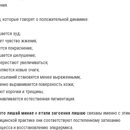
ния.
 которые говорят о положительной динамике:
ается зуд;
ет чувство жжения;
тся покраснение;
шается шелушение;
перестают увеличиваться;
вляются новые очаги;
ысыпаний становятся менее выраженными;
енно выравнивается поверхность кожи;
ют корочки и трещины;
навливается естественная пигментация.
что лишай минае
и
етапи загоення лишаю
связаны именно с эти
ицинской практике они соответствуют постепенному затиханию
оцесса и восстановлению эпидермиса.