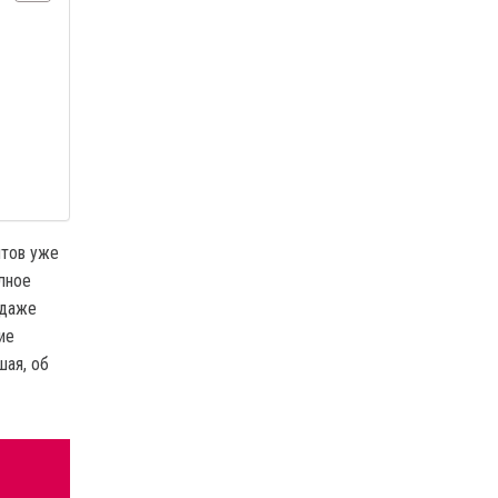
нтов уже
лное
 даже
ие
шая, об