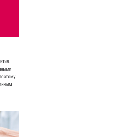
ития.
унными
поэтому
данным