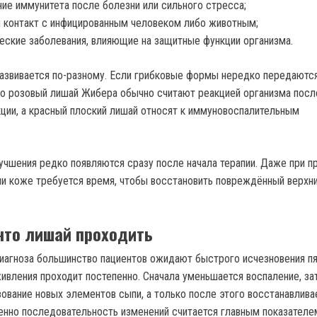
ие иммунитета после болезни или сильного стресса;
 контакт с инфицированным человеком либо животным;
еские заболевания, влияющие на защитные функции организма.
азвивается по-разному. Если грибковые формы нередко передаютс
то розовый лишай Жибера обычно считают реакцией организма посл
ции, а красный плоский лишай относят к иммуновоспалительным
учшения редко появляются сразу после начала терапии. Даже при п
и коже требуется время, чтобы восстановить повреждённый верхни
 что лишай проходить
иагноза большинство пациентов ожидают быстрого исчезновения пя
ивления проходит постепенно. Сначала уменьшается воспаление, за
ование новых элементов сыпи, а только после этого восстанавлива
енно последовательность изменений считается главным показателе