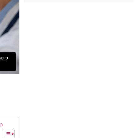
льно
но