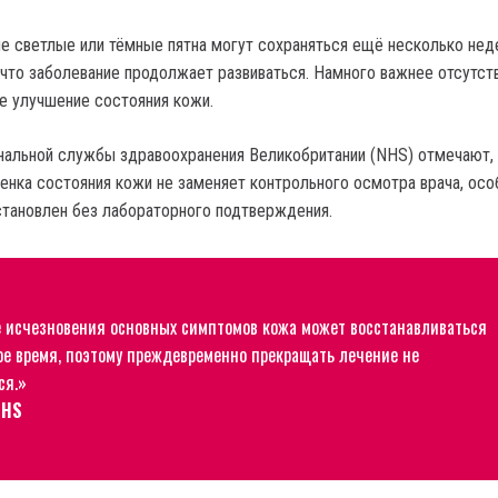
е светлые или тёмные пятна могут сохраняться ещё несколько нед
, что заболевание продолжает развиваться. Намного важнее отсутст
ое улучшение состояния кожи.
альной службы здравоохранения Великобритании (NHS) отмечают, 
енка состояния кожи не заменяет контрольного осмотра врача, осо
становлен без лабораторного подтверждения.
 исчезновения основных симптомов кожа может восстанавливаться
ое время, поэтому преждевременно прекращать лечение не
ся.»
NHS