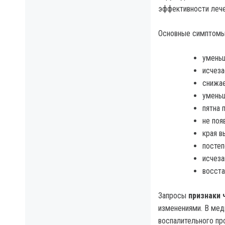
эффективности лече
Основные симптомы,
уменьш
исчеза
снижае
умень
пятна 
не поя
края в
постеп
исчеза
восста
Запросы
признаки 
изменениями. В мед
воспалительного пр