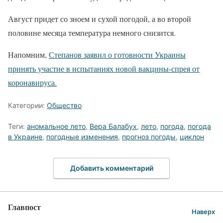
Август придет со зноем и сухой погодой, а во второй
половине месяца температура немного снизится.
Напомним,
Степанов заявил о готовности Украины
принять участие в испытаниях новой вакцины-спрея от
коронавируса.
Категории:
Общество
Теги:
аномальное лето
,
Вера Балабух
,
лето
,
погода
,
погода
в Украине
,
погодные изменения
,
прогноз погоды
,
циклон
Добавить комментарий
Главпост
Наверх