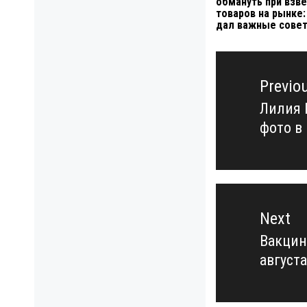
обмануть при взв
товаров на рынке:
дал важные сове
Навигация
по
Previo
записям
Лилия 
Previo
фото в
post:
Next
Вакцин
Next
августа
post: