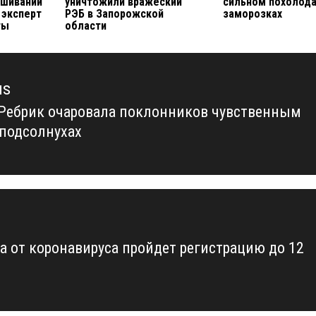
ешивании
уничтожили вражеский
сильном похолода
 эксперт
РЭБ в Запорожской
заморозках
ты
области
us
Ребрик очаровала поклонников чувственным
us
 подсолнухах
а от коронавируса пройдет регистрацию до 12