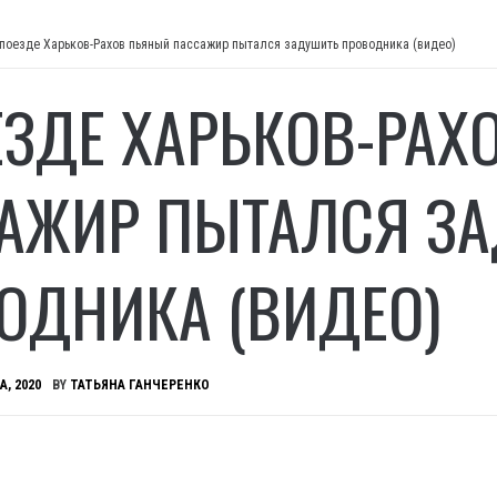
 поезде Харьков-Рахов пьяный пассажир пытался задушить проводника (видео)
ЕЗДЕ ХАРЬКОВ-РАХ
АЖИР ПЫТАЛСЯ З
ОДНИКА (ВИДЕО)
А, 2020
BY
ТАТЬЯНА ГАНЧЕРЕНКО