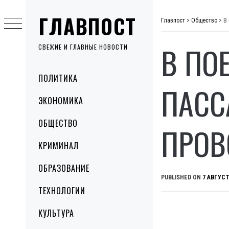
Skip
ГЛАВПОСТ
to
Главпост
>
Общество
>
В
content
В ПО
СВЕЖИЕ И ГЛАВНЫЕ НОВОСТИ
Primary
ПОЛИТИКА
Menu
ПАСС
ЭКОНОМИКА
ОБЩЕСТВО
ПРОВ
КРИМИНАЛ
ОБРАЗОВАНИЕ
PUBLISHED ON
7 АВГУСТ
ТЕХНОЛОГИИ
КУЛЬТУРА