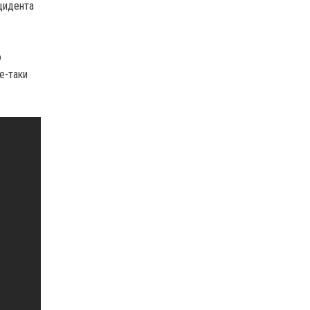
цидента
о
е-таки