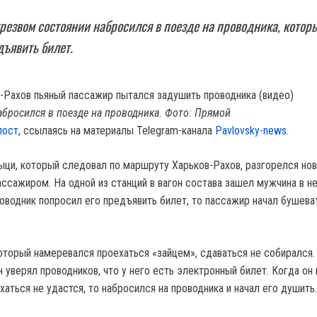
резвом состоянии набросился в поезде на проводника, котор
дъявить билет.
бросился в поезде на проводника. Фото: Прямой
пост
, ссылаясь на материалы Telegram-канала
Pavlovsky-news
.
ыци, который следовал по маршруту Харьков-Рахов, разгорелся но
ассажиром. На одной из станций в вагон состава зашел мужчина в н
роводник попросил его предъявить билет, то пассажир начал бушева
оторый намеревался проехаться «зайцем», сдаваться не собирался.
н уверял проводников, что у него есть электронный билет. Когда он 
хаться не удастся, то набросился на проводника и начал его душить.