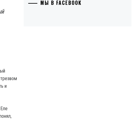
МЫ В FACEBOOK
ый
вый
етрезвом
ть и
 Еле
понял,