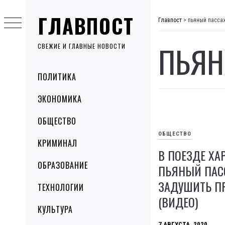
Skip
ГЛАВПОСТ
to
Главпост
>
пьяный пасса
content
ПЬЯН
СВЕЖИЕ И ГЛАВНЫЕ НОВОСТИ
Primary
ПОЛИТИКА
Menu
ЭКОНОМИКА
ОБЩЕСТВО
ОБЩЕСТВО
КРИМИНАЛ
В ПОЕЗДЕ ХА
ОБРАЗОВАНИЕ
ПЬЯНЫЙ ПАС
ЗАДУШИТЬ П
ТЕХНОЛОГИИ
(ВИДЕО)
КУЛЬТУРА
7 АВГУСТА, 2020