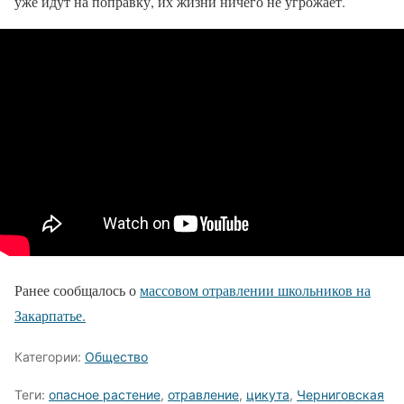
уже идут на поправку, их жизни ничего не угрожает.
Ранее сообщалось о
массовом отравлении школьников на
Закарпатье.
Категории:
Общество
Теги:
опасное растение
,
отравление
,
цикута
,
Черниговская