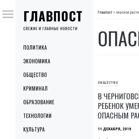
Skip
ГЛАВПОСТ
to
Главпост
>
опасное раст
content
ОПАС
СВЕЖИЕ И ГЛАВНЫЕ НОВОСТИ
Primary
ПОЛИТИКА
Menu
ЭКОНОМИКА
ОБЩЕСТВО
ОБЩЕСТВО
КРИМИНАЛ
В ЧЕРНИГОВС
ОБРАЗОВАНИЕ
РЕБЕНОК УМЕ
ОПАСНЫМ РА
ТЕХНОЛОГИИ
КУЛЬТУРА
11 ДЕКАБРЯ, 2019