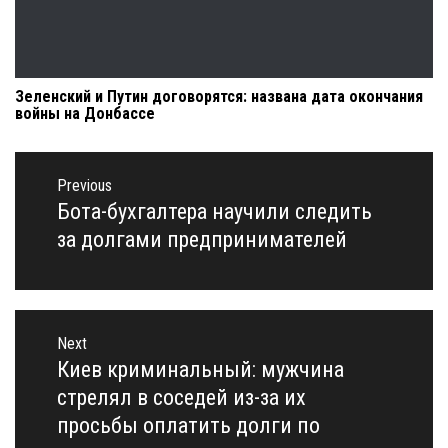
Зеленский и Путин договорятся: названа дата окончания
войны на Донбассе
Навигация
по
Previous
записям
Бота-бухгалтера научили следить
Previous
post:
за долгами предпринимателей
Next
Киев криминальный: мужчина
Next
post:
стрелял в соседей из-за их
просьбы оплатить долги по