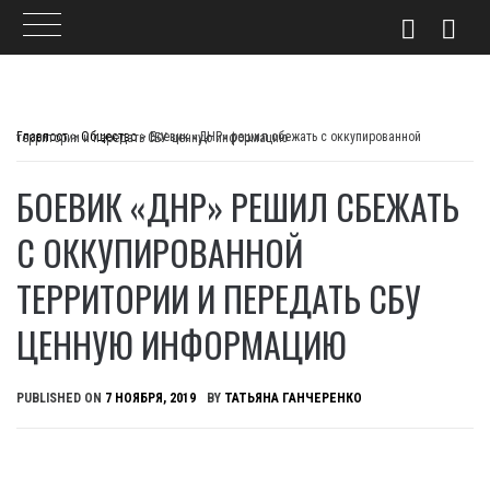
Skip
to
Главпост
>
Общество
>
Боевик «ДНР» решил сбежать с оккупированной территории и передать СБУ ценную информацию
content
БОЕВИК «ДНР» РЕШИЛ СБЕЖАТЬ
С ОККУПИРОВАННОЙ
ТЕРРИТОРИИ И ПЕРЕДАТЬ СБУ
ЦЕННУЮ ИНФОРМАЦИЮ
PUBLISHED ON
7 НОЯБРЯ, 2019
BY
ТАТЬЯНА ГАНЧЕРЕНКО