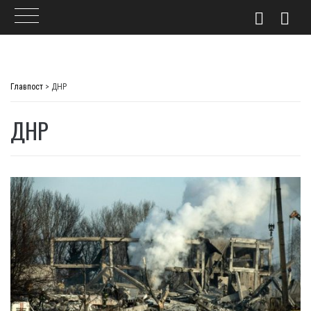
Skip
to
Главпост
>
ДНР
content
ДНР