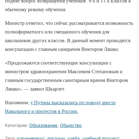
поднят вопрос возвращения учеников 9-х и 11-х классов к
обычному режиму обучения.
Министр отметил, что сейчас рассматривается возможность
полноформатного или смешанного обучения для
школьников других классов. В данный момент проводятся
консультации с главным санврачом Виктором Ляшко.
«Продолжаются соответствующие консультации с
министром здравоохранения Максимом Степановым и
главным государственным санитарным врачом Виктором
Ляшко», — заявил Шкарлет.
Напомним,
у Путина высказались по поводу ареста
Навального и протестов в России.
Категории:
Образование
,
Общество
Теги:
коронавирус
,
локдаун
,
учеба
,
учебный процесс
,