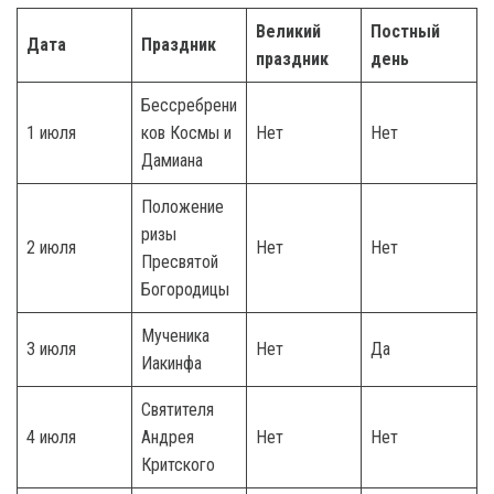
Великий
Постный
Дата
Праздник
праздник
день
Бессребрени
1 июля
ков Космы и
Нет
Нет
Дамиана
Положение
ризы
2 июля
Нет
Нет
Пресвятой
Богородицы
Мученика
3 июля
Нет
Да
Иакинфа
Святителя
4 июля
Андрея
Нет
Нет
Критского