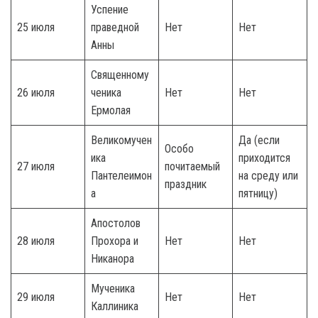
Успение
25 июля
праведной
Нет
Нет
Анны
Священному
26 июля
ченика
Нет
Нет
Ермолая
Великомучен
Да (если
Особо
ика
приходится
27 июля
почитаемый
Пантелеимон
на среду или
праздник
а
пятницу)
Апостолов
28 июля
Прохора и
Нет
Нет
Никанора
Мученика
29 июля
Нет
Нет
Каллиника