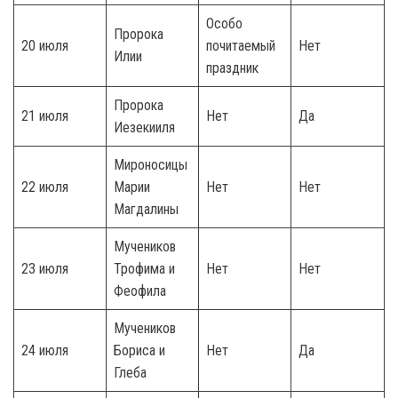
Особо
Пророка
20 июля
почитаемый
Нет
Илии
праздник
Пророка
21 июля
Нет
Да
Иезекииля
Мироносицы
22 июля
Марии
Нет
Нет
Магдалины
Мучеников
23 июля
Трофима и
Нет
Нет
Феофила
Мучеников
24 июля
Бориса и
Нет
Да
Глеба