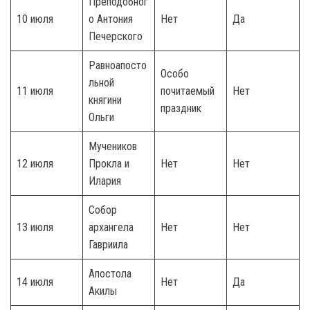
Преподобног
10 июля
о Антония
Нет
Да
Печерского
Равноапосто
Особо
льной
11 июля
почитаемый
Нет
княгини
праздник
Ольги
Мучеников
12 июля
Прокла и
Нет
Нет
Илария
Собор
13 июля
архангела
Нет
Нет
Гавриила
Апостола
14 июля
Нет
Да
Акилы