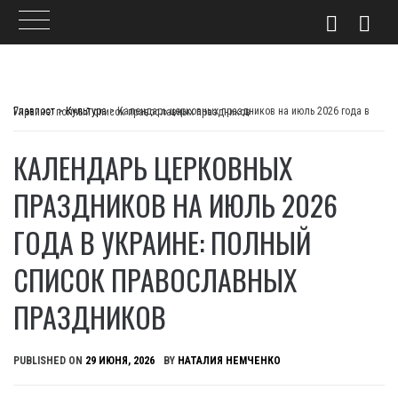
Skip
to
Главпост
>
Культура
>
Календарь церковных праздников на июль 2026 года в Украине: полный список православных праздников
content
КАЛЕНДАРЬ ЦЕРКОВНЫХ
ПРАЗДНИКОВ НА ИЮЛЬ 2026
ГОДА В УКРАИНЕ: ПОЛНЫЙ
СПИСОК ПРАВОСЛАВНЫХ
ПРАЗДНИКОВ
PUBLISHED ON
29 ИЮНЯ, 2026
BY
НАТАЛИЯ НЕМЧЕНКО