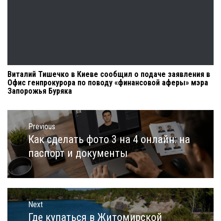
Виталий Тишечко в Киеве сообщил о подаче заявления в
Офис генпрокурора по поводу «финансовой аферы» мэра
Запорожья Буряка
Навигация
по
Previous
записям
Как сделать фото 3 на 4 онлайн: на
Previous
post:
паспорт и документы
Next
Где купаться в Житомирской
Next