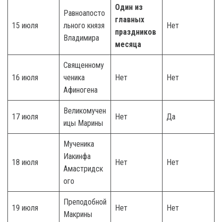
Один из
Равноапосто
главных
15 июля
льного князя
Нет
праздников
Владимира
месяца
Священному
16 июля
ченика
Нет
Нет
Афиногена
Великомучен
17 июля
Нет
Да
ицы Марины
Мученика
Иакинфа
18 июля
Нет
Нет
Амастридск
ого
Преподобной
19 июля
Нет
Нет
Макрины