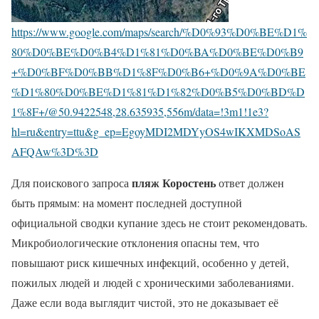
https://www.google.com/maps/search/%D0%93%D0%BE%D1%
80%D0%BE%D0%B4%D1%81%D0%BA%D0%BE%D0%B9
+%D0%BF%D0%BB%D1%8F%D0%B6+%D0%9A%D0%BE
%D1%80%D0%BE%D1%81%D1%82%D0%B5%D0%BD%D
1%8F+/@50.9422548,28.635935,556m/data=!3m1!1e3?
hl=ru&entry=ttu&g_ep=EgoyMDI2MDYyOS4wIKXMDSoAS
AFQAw%3D%3D
пляж Коростень
Для поискового запроса
ответ должен
быть прямым: на момент последней доступной
официальной сводки купание здесь не стоит рекомендовать.
Микробиологические отклонения опасны тем, что
повышают риск кишечных инфекций, особенно у детей,
пожилых людей и людей с хроническими заболеваниями.
Даже если вода выглядит чистой, это не доказывает её