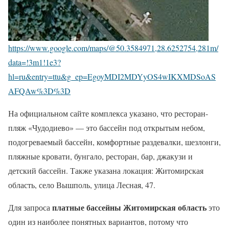
https://www.google.com/maps/@50.3584971,28.6252754,281m/
data=!3m1!1e3?
hl=ru&entry=ttu&g_ep=EgoyMDI2MDYyOS4wIKXMDSoAS
AFQAw%3D%3D
На официальном сайте комплекса указано, что ресторан-
пляж «Чудодиево» — это бассейн под открытым небом,
подогреваемый бассейн, комфортные раздевалки, шезлонги,
пляжные кровати, бунгало, ресторан, бар, джакузи и
детский бассейн. Также указана локация: Житомирская
область, село Вышполь, улица Лесная, 47.
платные бассейны Житомирская область
Для запроса
это
один из наиболее понятных вариантов, потому что