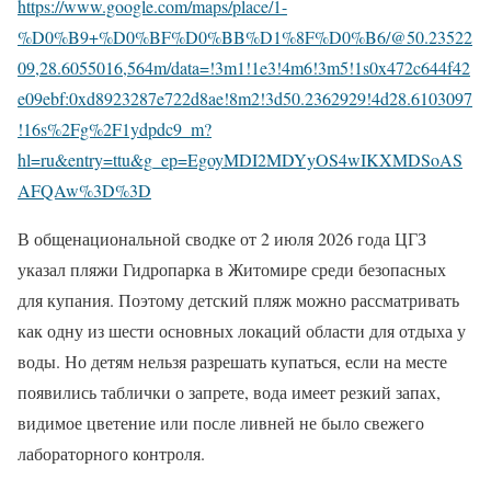
https://www.google.com/maps/place/1-
%D0%B9+%D0%BF%D0%BB%D1%8F%D0%B6/@50.23522
09,28.6055016,564m/data=!3m1!1e3!4m6!3m5!1s0x472c644f42
e09ebf:0xd8923287e722d8ae!8m2!3d50.2362929!4d28.6103097
!16s%2Fg%2F1ydpdc9_m?
hl=ru&entry=ttu&g_ep=EgoyMDI2MDYyOS4wIKXMDSoAS
AFQAw%3D%3D
В общенациональной сводке от 2 июля 2026 года ЦГЗ
указал пляжи Гидропарка в Житомире среди безопасных
для купания. Поэтому детский пляж можно рассматривать
как одну из шести основных локаций области для отдыха у
воды. Но детям нельзя разрешать купаться, если на месте
появились таблички о запрете, вода имеет резкий запах,
видимое цветение или после ливней не было свежего
лабораторного контроля.