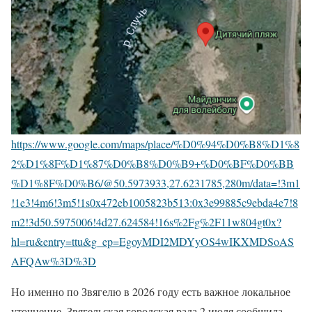
https://www.google.com/maps/place/%D0%94%D0%B8%D1%8
2%D1%8F%D1%87%D0%B8%D0%B9+%D0%BF%D0%BB
%D1%8F%D0%B6/@50.5973933,27.6231785,280m/data=!3m1
!1e3!4m6!3m5!1s0x472eb1005823b513:0x3e99885c9ebda4e7!8
m2!3d50.5975006!4d27.624584!16s%2Fg%2F11w804gt0x?
hl=ru&entry=ttu&g_ep=EgoyMDI2MDYyOS4wIKXMDSoAS
AFQAw%3D%3D
Но именно по Звягелю в 2026 году есть важное локальное
уточнение. Звягельская городская рада 2 июля сообщила,