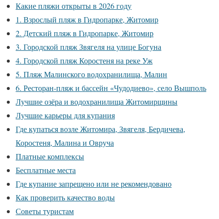
Какие пляжи открыты в 2026 году
1. Взрослый пляж в Гидропарке, Житомир
2. Детский пляж в Гидропарке, Житомир
3. Городской пляж Звягеля на улице Богуна
4. Городской пляж Коростеня на реке Уж
5. Пляж Малинского водохранилища, Малин
6. Ресторан-пляж и бассейн «Чудодиево», село Вышполь
Лучшие озёра и водохранилища Житомирщины
Лучшие карьеры для купания
Где купаться возле Житомира, Звягеля, Бердичева,
Коростеня, Малина и Овруча
Платные комплексы
Бесплатные места
Где купание запрещено или не рекомендовано
Как проверить качество воды
Советы туристам