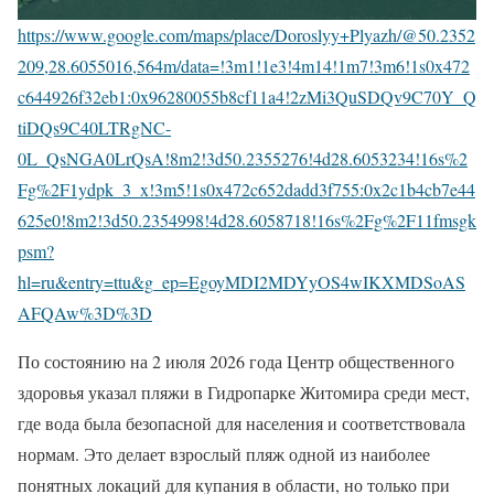
https://www.google.com/maps/place/Doroslyy+Plyazh/@50.2352
209,28.6055016,564m/data=!3m1!1e3!4m14!1m7!3m6!1s0x472
c644926f32eb1:0x96280055b8cf11a4!2zMi3QuSDQv9C70Y_Q
tiDQs9C40LTRgNC-
0L_QsNGA0LrQsA!8m2!3d50.2355276!4d28.6053234!16s%2
Fg%2F1ydpk_3_x!3m5!1s0x472c652dadd3f755:0x2c1b4cb7e44
625e0!8m2!3d50.2354998!4d28.6058718!16s%2Fg%2F11fmsgk
psm?
hl=ru&entry=ttu&g_ep=EgoyMDI2MDYyOS4wIKXMDSoAS
AFQAw%3D%3D
По состоянию на 2 июля 2026 года Центр общественного
здоровья указал пляжи в Гидропарке Житомира среди мест,
где вода была безопасной для населения и соответствовала
нормам. Это делает взрослый пляж одной из наиболее
понятных локаций для купания в области, но только при