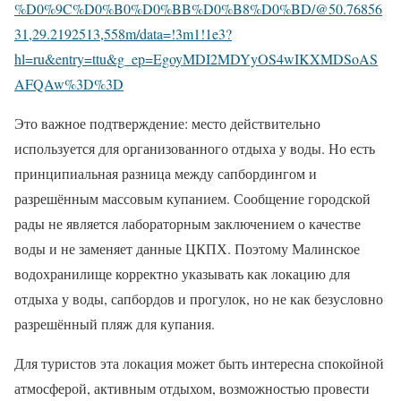
%D0%9C%D0%B0%D0%BB%D0%B8%D0%BD/@50.76856
31,29.2192513,558m/data=!3m1!1e3?
hl=ru&entry=ttu&g_ep=EgoyMDI2MDYyOS4wIKXMDSoAS
AFQAw%3D%3D
Это важное подтверждение: место действительно
используется для организованного отдыха у воды. Но есть
принципиальная разница между сапбордингом и
разрешённым массовым купанием. Сообщение городской
рады не является лабораторным заключением о качестве
воды и не заменяет данные ЦКПХ. Поэтому Малинское
водохранилище корректно указывать как локацию для
отдыха у воды, сапбордов и прогулок, но не как безусловно
разрешённый пляж для купания.
Для туристов эта локация может быть интересна спокойной
атмосферой, активным отдыхом, возможностью провести