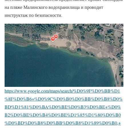
на пляже Малинского водохранилища и проводит
инструктаж по безопасности.
https://www.google.com/maps/search/%D0%9F%D0%BB%D1
%8F%D0%B6+%D0%9C%D0%B0%D0%BB%D0%B8%D0%
BD%D1%81%D0%BA%D0%BE%D0%B3%D0%BE+%D0%
B2%D0%BE%D0%B4%D0%BE%D1%85%D1%80%D0%B0
%D0%BD%D0%B8%D0%BB%D0%B8%D1%89%D0%B0,+