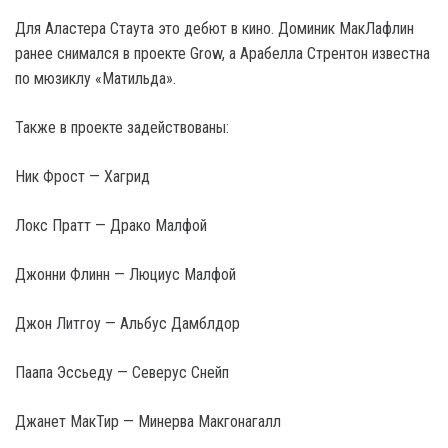
Для Аластера Стаута это дебют в кино. Доминик МакЛафлин
ранее снимался в проекте Grow, а Арабелла Стрентон известна
по мюзиклу «Матильда».
Также в проекте задействованы:
Ник Фрост — Хагрид
Локс Пратт — Драко Малфой
Джонни Флинн — Люциус Малфой
Джон Литгоу — Альбус Дамблдор
Паапа Эссьеду — Северус Снейп
Джанет МакТир — Минерва Макгонагалл