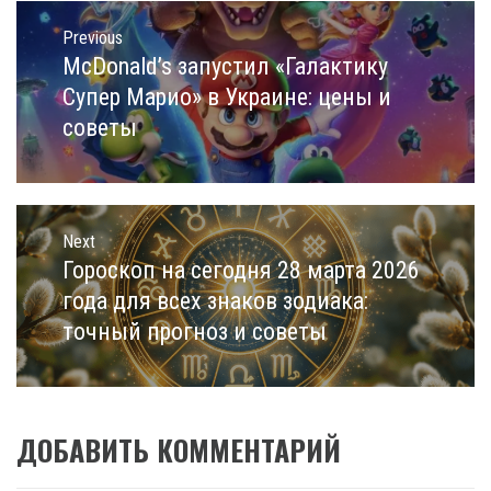
Навигация
по
Previous
записям
McDonald’s запустил «Галактику
Previous
post:
Супер Марио» в Украине: цены и
советы
Next
Гороскоп на сегодня 28 марта 2026
Next
post:
года для всех знаков зодиака:
точный прогноз и советы
ДОБАВИТЬ КОММЕНТАРИЙ