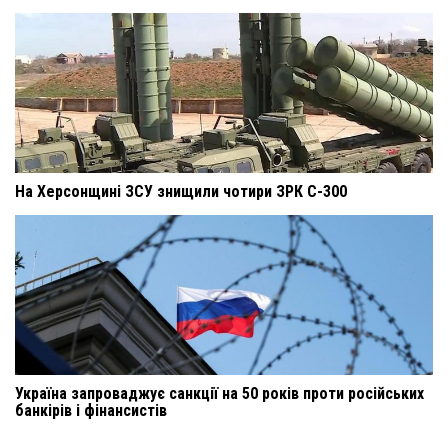
На Херсонщині ЗСУ знищили чотири ЗРК С-300
Україна запроваджує санкції на 50 років проти російських
банкірів і фінансистів