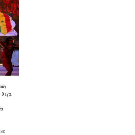
року
-Хаур.
ез
лих