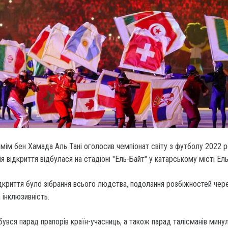
мім бен Хамада Аль Тані оголосив чемпіонат світу з футболу 2022 
 відкриття відбулася на стадіоні "Ель-Байт" у катарському місті Ель
дкриття було зібрання всього людства, подолання розбіжностей чер
 інклюзивність.
дбувся парад прапорів країн-учасниць, а також парад талісманів мину