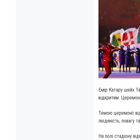
Емір Катару шейх Та
відкритим.
Церемонія
Темою церемонії ві
людяність, повагу та
На полі стадіону ві