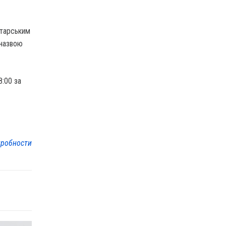
атарським
 назвою
8:00 за
робности