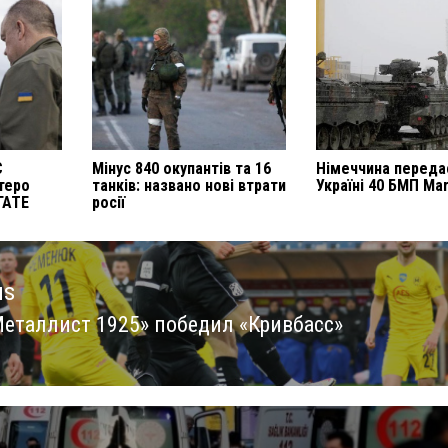
С
Мінус 840 окупантів та 16
Німеччина переда
теро
танків: названо нові втрати
Україні 40 БМП Ma
ГАТЕ
росії
us
Металлист 1925» победил «Кривбасс»
us