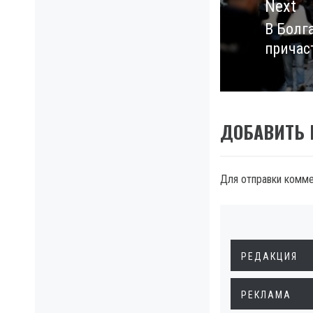
Next
В Болг
Next
причас
post:
ДОБАВИТЬ
Для отправки комм
РЕДАКЦИЯ
РЕКЛАМА