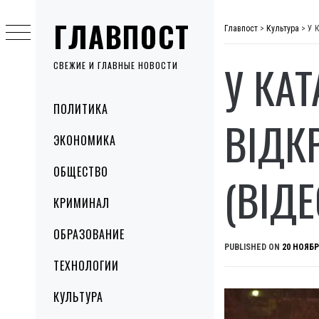
Skip
ГЛАВПОСТ
to
Главпост
>
Культура
>
У К
content
У КА
СВЕЖИЕ И ГЛАВНЫЕ НОВОСТИ
Primary
ПОЛИТИКА
Menu
ВІДК
ЭКОНОМИКА
ОБЩЕСТВО
(ВІДЕ
КРИМИНАЛ
ОБРАЗОВАНИЕ
PUBLISHED ON
20 НОЯБР
ТЕХНОЛОГИИ
КУЛЬТУРА