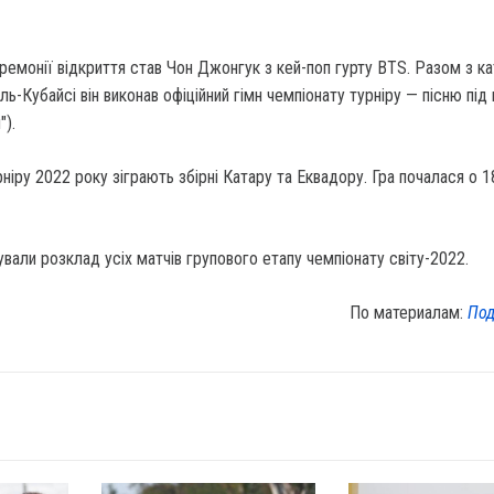
емонії відкриття став Чон Джонгук з кей-поп гурту BTS. Разом з к
ь-Кубайсі він виконав офіційний гімн чемпіонату турніру — пісню під
").
ніру 2022 року зіграють збірні Катару та Еквадору. Гра почалася о 1
ували розклад усіх матчів групового етапу чемпіонату світу-2022.
По материалам:
Под