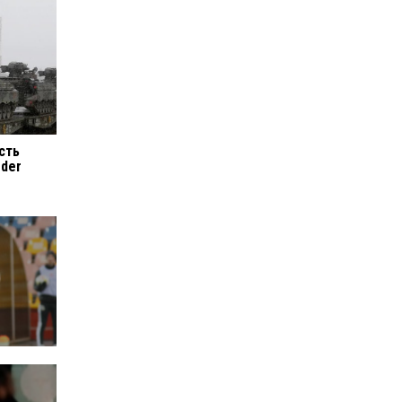
сть
rder