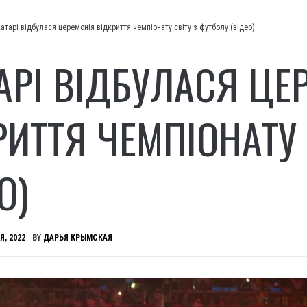
атарі відбулася церемонія відкриття чемпіонату світу з футболу (відео)
ТАРІ ВІДБУЛАСЯ ЦЕ
РИТТЯ ЧЕМПІОНАТУ 
О)
Я, 2022
BY
ДАРЬЯ КРЫМСКАЯ