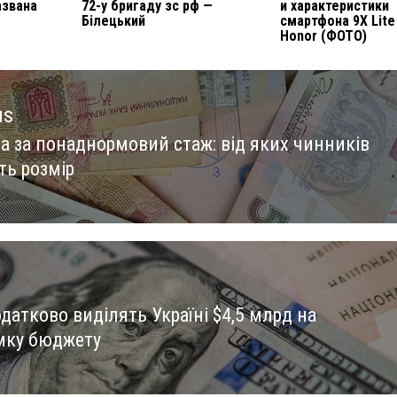
азвана
72-у бригаду зс рф —
и характеристики
Білецький
смартфона 9X Lite
Honor (ФОТО)
us
а за понаднормовий стаж: від яких чинників
us
ть розмір
датково виділять Україні $4,5 млрд на
мку бюджету