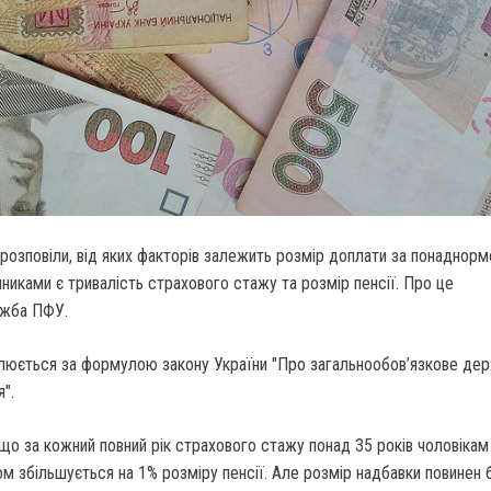
розповіли, від яких факторів залежить розмір доплати за понаднорм
никами є тривалість страхового стажу та розмір пенсії. Про це
ужба ПФУ.
слюється за формулою закону України "Про загальнообов’язкове де
".
що за кожний повний рік страхового стажу понад 35 років чоловікам 
ком збільшується на 1% розміру пенсії. Але розмір надбавки повинен 