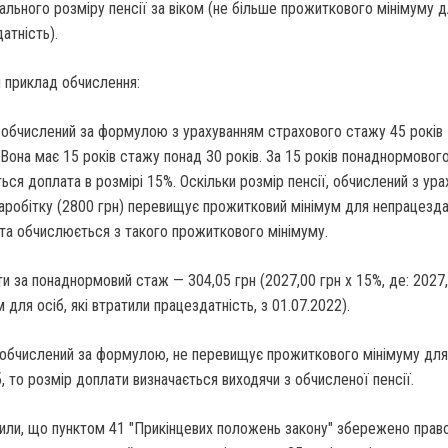
мального розміру пенсії за віком (не більше прожиткового мінімуму д
атність).
 приклад обчислення:
, обчислений за формулою з урахуванням страхового стажу 45 років 7
 Вона має 15 років стажу понад 30 років. За 15 років понаднормовог
ться доплата в розмірі 15%. Оскільки розмір пенсії, обчислений з ур
аробітку (2800 грн) перевищує прожитковий мінімум для непрацезда
ата обчислюється з такого прожиткового мінімуму.
и за понаднормовий стаж — 304,05 грн (2027,00 грн х 15%, де: 2027
для осіб, які втратили працездатність, з 01.07.2022).
, обчислений за формулою, не перевищує прожиткового мінімуму для
, то розмір доплати визначається виходячи з обчисленої пенсії.
или, що пунктом 41 "Прикінцевих положень закону" збережено право