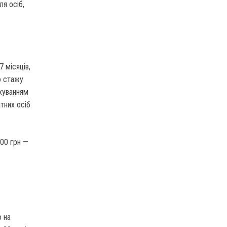
ля осіб,
 місяців,
о стажу
ахуванням
тних осіб
,00 грн —
 на