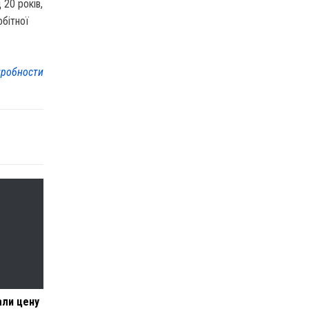
 20 років,
обітної
робности
али цену