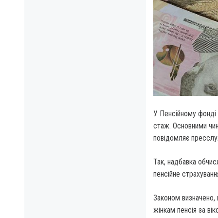
У Пенсійному фонді 
стаж. Основними чин
повідомляє прессл
Так, надбавка обчи
пенсійне страхування
Законом визначено, 
жінкам пенсія за ві