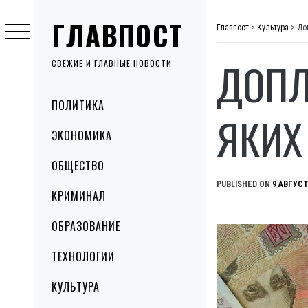
Skip
ГЛАВПОСТ
to
Главпост
>
Культура
>
До
content
ДОПЛ
СВЕЖИЕ И ГЛАВНЫЕ НОВОСТИ
Primary
ПОЛИТИКА
Menu
ЯКИХ
ЭКОНОМИКА
ОБЩЕСТВО
PUBLISHED ON
9 АВГУСТ
КРИМИНАЛ
ОБРАЗОВАНИЕ
ТЕХНОЛОГИИ
КУЛЬТУРА