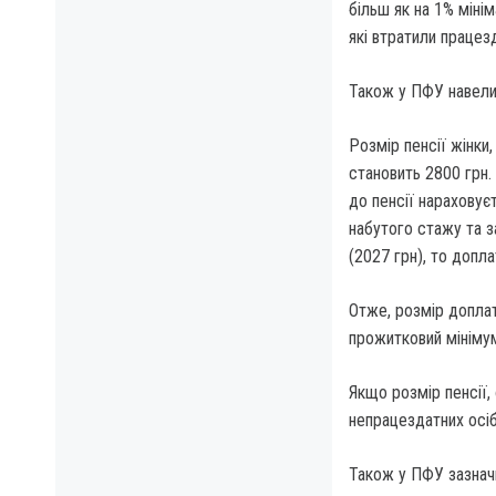
більш як на 1% міні
які втратили працезд
Також у ПФУ навели
Розмір пенсії жінки
становить 2800 грн.
до пенсії нараховує
набутого стажу та з
(2027 грн), то допл
Отже, розмір доплат
прожитковий мінімум 
Якщо розмір пенсії
непрацездатних осіб
Також у ПФУ зазнач