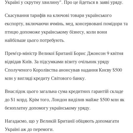
Україні у скрутну хвилину". Про це йдеться в заяві уряду.
Скасування тарифів на ключові товари українського
експорту, включаючи ячмінь, мед, консервовані помідори та
птицю допоможе українському бізнесу, коли вони
найбільше цього потребують.
Прем'єр-міністр Великої Британії Борис Джонсон 9 квітня
відвідав Київ. За підсумками візиту очільник уряду
Сполученого Королівства анонсував надання Києву $500
млн у вигляді кредиту Світового банку.
Внаслідок цього загальна сума кредитних гарантій складе
до $1 млрд. Крім того, Лондон виділив майже $500 млн як
безоплатну допомогу українському уряду.
Нагадаємо, що у Великій Британії обіцяють допомагати
Україні аж до перемоги.