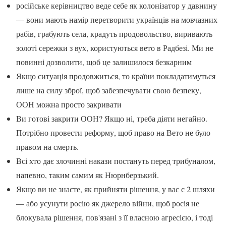
російське керівництво веде себе як колонізатор у давнину
— вони мають намір перетворити українців на мовчазних
рабів, грабують села, крадуть продовольство, виривають
золоті сережки з вух, користуються вето в Радбезі. Ми не
повинні дозволити, щоб це залишилося безкарним
Якщо ситуація продовжиться, то країни покладатимуться
лише на силу зброї, щоб забезпечувати свою безпеку,
ООН можна просто закривати
Ви готові закрити ООН? Якщо ні, треба діяти негайно.
Потрібно провести реформу, щоб право на Вето не було
правом на смерть.
Всі хто дає злочинні накази постануть перед трибуналом,
напевно, таким самим як Нюрнберзький.
Якщо ви не знаєте, як прийняти рішення, у вас є 2 шляхи
— або усунути росію як джерело війни, щоб росія не
блокувала рішення, пов'язані з її власною агресією, і тоді