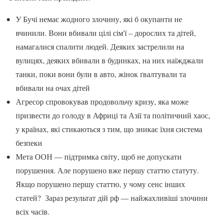
У Бучі немає жодного злочину, які б окупанти не
вчинили. Вони вбивали цілі сім'ї – дорослих та дітей,
намагалися спалити людей. Деяких застрелили на
вулицях, деяких вбивали в будинках, на них наїжджали
танки, поки вони були в авто, жінок ґвалтували та
вбивали на очах дітей
Агресор спровокував продовольчу кризу, яка може
призвести до голоду в Африці та Азії та політичний хаос,
у країнах, які стикаються з тим, що зникає їхня система
безпеки
Мета ООН — підтримка світу, щоб не допускати
порушення. Але порушено вже першу статтю статуту.
Якщо порушено першу статтю, у чому сенс інших
статей? Зараз результат дій рф — найжахливіші злочини
всіх часів.