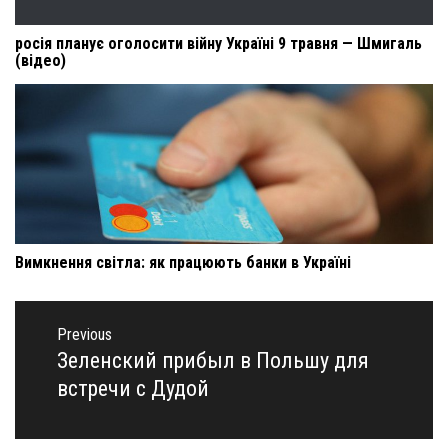
росія планує оголосити війну Україні 9 травня — Шмигаль
(відео)
Вимкнення світла: як працюють банки в Україні
Навигация
по
Previous
записям
Зеленский прибыл в Польшу для
Previous
post:
встречи с Дудой