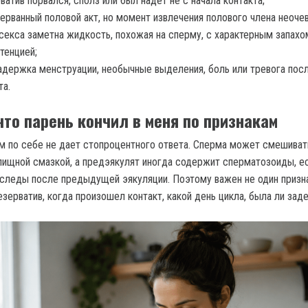
ватив порвался, сполз или был надет не с начала контакта;
ерванный половой акт, но момент извлечения полового члена неоче
секса заметна жидкость, похожая на сперму, с характерным запахо
тенцией;
адержка менструации, необычные выделения, боль или тревога пос
та.
что парень кончил в меня по признакам
м по себе не дает стопроцентного ответа. Сперма может смешиват
лищной смазкой, а предэякулят иногда содержит сперматозоиды, е
 следы после предыдущей эякуляции. Поэтому важен не один призна
езерватив, когда произошел контакт, какой день цикла, была ли зад