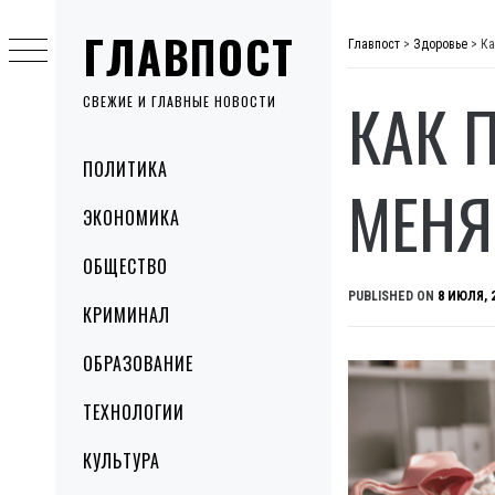
Skip
ГЛАВПОСТ
to
Главпост
>
Здоровье
>
Ка
content
КАК 
СВЕЖИЕ И ГЛАВНЫЕ НОВОСТИ
Primary
ПОЛИТИКА
Menu
МЕНЯ
ЭКОНОМИКА
ОБЩЕСТВО
PUBLISHED ON
8 ИЮЛЯ, 
КРИМИНАЛ
ОБРАЗОВАНИЕ
ТЕХНОЛОГИИ
КУЛЬТУРА