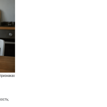
признаках
кость;