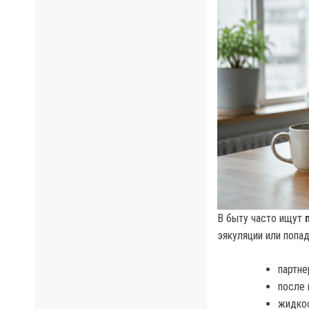
В быту часто ищут
эякуляции или попа
партне
после 
жидкос