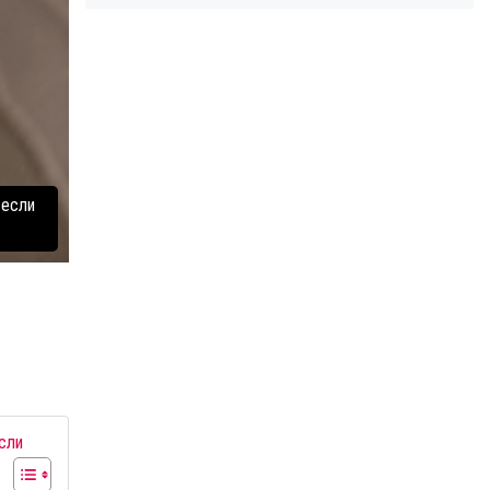
 если
сли