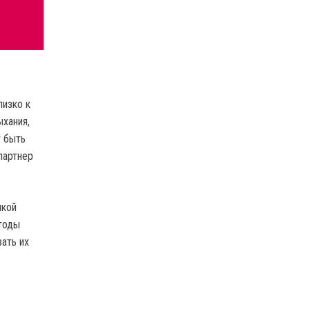
лизко к
хания,
т быть
партнер
нкой
етоды
ать их