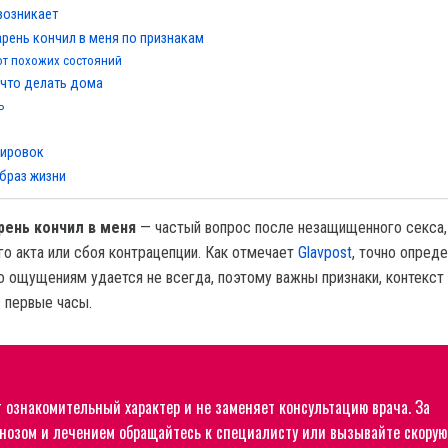
 возникает
арень кончил в меня по признакам
 от похожих состояний
 что делать дома
ь
зировок
браз жизни
арень кончил в меня
— частый вопрос после незащищенного секса,
го акта или сбоя контрацепции. Как отмечает
Glavpost
, точно опред
о ощущениям удается не всегда, поэтому важны признаки, контекст 
 первые часы.
т ознакомительный характер и не заменяет консультацию врача. За
нозом и лечением обращайтесь к специалисту или вызывайте скорую