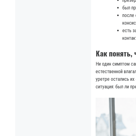
презер
был пр
после 
консис
есть з
контак
Как понять, 
Ни один симптом са
естественной влага
уретре остались их
ситуация: был ли пр