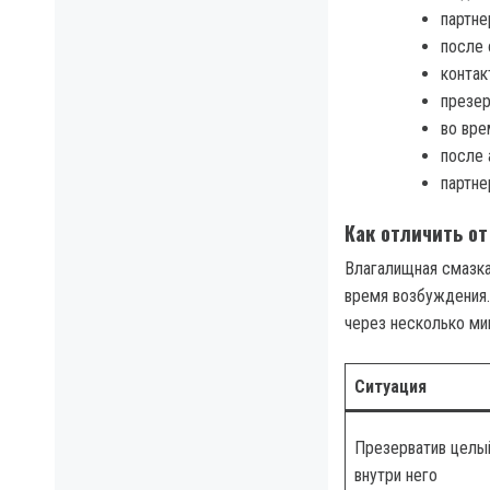
партне
после 
контак
презер
во вре
после 
партне
Как отличить от
Влагалищная смазка
время возбуждения.
через несколько ми
Ситуация
Презерватив целы
внутри него