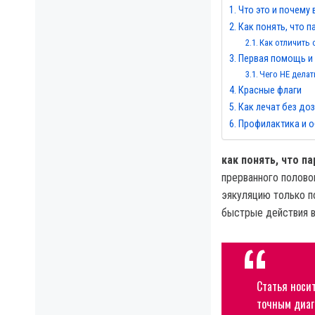
Что это и почему
Как понять, что п
Как отличить
Первая помощь и
Чего НЕ делат
Красные флаги
Как лечат без до
Профилактика и о
как понять, что п
прерванного полово
эякуляцию только п
быстрые действия в
Статья носи
точным диаг