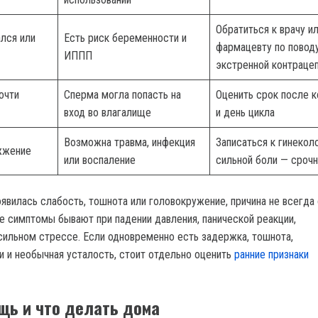
Обратиться к врачу и
лся или
Есть риск беременности и
фармацевту по повод
ИППП
экстренной контраце
очти
Сперма могла попасть на
Оценить срок после к
вход во влагалище
и день цикла
Возможна травма, инфекция
Записаться к гинеколо
 жжение
или воспаление
сильной боли — сроч
явилась слабость, тошнота или головокружение, причина не всегда 
е симптомы бывают при падении давления, панической реакции,
сильном стрессе. Если одновременно есть задержка, тошнота,
и и необычная усталость, стоит отдельно оценить
ранние признаки
щь и что делать дома