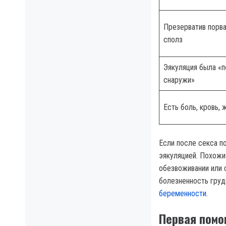
Презерватив порва
сполз
Эякуляция была «п
снаружи»
Есть боль, кровь,
Если после секса по
эякуляцией. Похожи
обезвоживании или 
болезненность груд
беременности
.
Первая помо