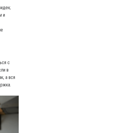
виден;
м и
ле
ься с
сли в
к, а вся
ержка.