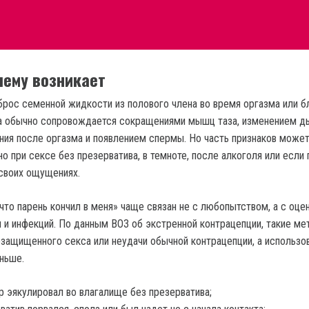
чему возникает
брос семенной жидкости из полового члена во время оргазма или б
на обычно сопровождается сокращениями мышц таза, изменением ды
ия после оргазма и появлением спермы. Но часть признаков може
о при сексе без презерватива, в темноте, после алкоголя или если 
 своих ощущениях.
 что парень кончил в меня» чаще связан не с любопытством, а с оце
 и инфекций. По данным ВОЗ об экстренной контрацепции, такие м
защищенного секса или неудачи обычной контрацепции, а использов
ньше.
р эякулировал во влагалище без презерватива;