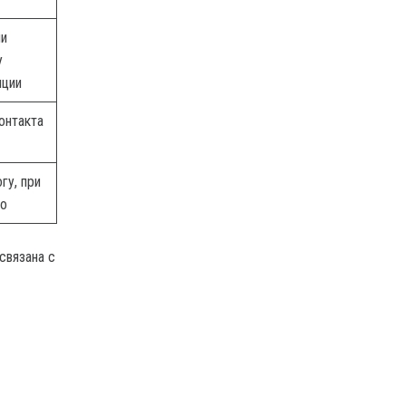
ли
у
пции
онтакта
гу, при
но
связана с