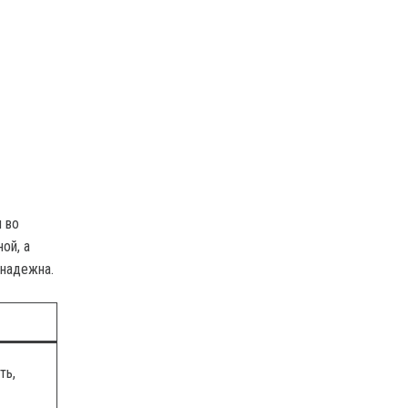
 во
ой, а
енадежна.
ть,