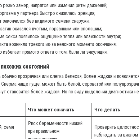
р резко замер, напрягся или изменил ритм движений;
оргазма у партнера быстро снизилась эрекция;
т закончился без видимого семени снаружи;
ватив оказался пустым, порванным или сползшим;
мя секса появилось ощущение тепла или влажности внутри;
акта возникла тревога из-за неясного момента окончания;
р избегает прямого ответа о том, была ли эякуляция.
 похожих состояний
 обычно прозрачная или слегка белесая, более жидкая и появляется
 Сперма чаще гуще, может быть белой, сероватой или полупрозрачн
нут становится более жидкой. Но по виду выделений диагностика н
Что может означать
Что делать
Риск беременности низкий
й, семя
Проверить целостнос
при правильном
наблюдать за циклом
использовании