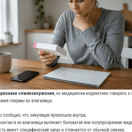
признаки семяизвержения
, но медицински корректнее говорить о 
дания спермы во влагалище.
р сообщил, что эякуляция произошла внутри;
контакта из влагалища вытекает беловатая или полупрозрачная жид
ть имеет специфический запах и отличается от обычной смазки;