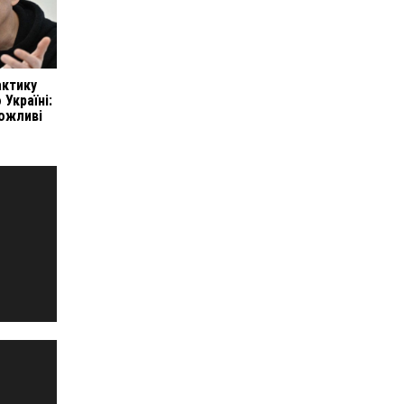
актику
 Україні:
ожливі