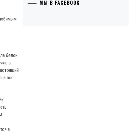
МЫ В FACEBOOK
 любимым
ила белой
чки, а
настоящий
Она все
ак
жать
м
тся в