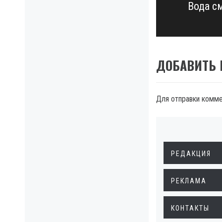
Вода с
Next
post:
ДОБАВИТЬ
Для отправки комм
РЕДАКЦИЯ
РЕКЛАМА
КОНТАКТЫ