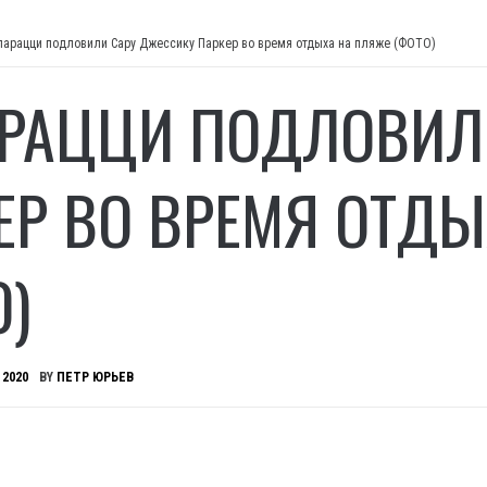
парацци подловили Сару Джессику Паркер во время отдыха на пляже (ФОТО)
РАЦЦИ ПОДЛОВИЛ
ЕР ВО ВРЕМЯ ОТДЫ
О)
 2020
BY
ПЕТР ЮРЬЕВ