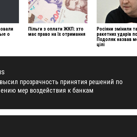
довали
Пільги з оплати ЖКП: хто
Росіяни змінили т
ые о
має право на їх отримання
ракетних ударів по
Подоляк назвав м
цілі
us
высил прозрачность принятия решений по
us
ению мер воздействия к банкам