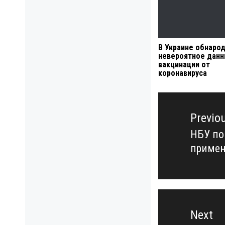
В Украине обнаро
невероятное данн
вакцинации от
коронавируса
Навигация
по
Previo
записям
НБУ по
Previo
примен
post:
Next