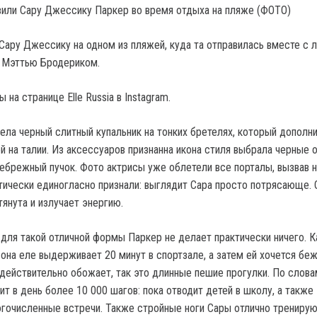
Сару Джессику на одном из пляжей, куда та отправилась вместе с
 Мэттью Бродериком.
 на странице Elle Russia в Instagram.
дела черный слитный купальник на тонких бретелях, который дополн
й на талии. Из аксессуаров признанна икона стиля выбрала черные о
небрежный пучок. Фото актрисы уже облетели все порталы, вызвав 
тически единогласно признали: выглядит Сара просто потрясающе. 
тянута и излучает энергию.
 для такой отличной формы Паркер не делает практически ничего. К
 она еле выдерживает 20 минут в спортзале, а затем ей хочется бе
 действительно обожает, так это длинные пешие прогулки. По слова
ит в день более 10 000 шагов: пока отводит детей в школу, а также
гочисленные встречи. Также стройные ноги Сары отлично тренирую