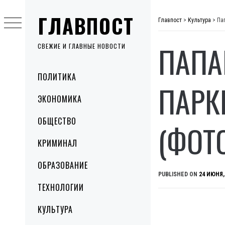
Skip
ГЛАВПОСТ
to
Главпост
>
Культура
>
Па
content
ПАПА
СВЕЖИЕ И ГЛАВНЫЕ НОВОСТИ
Primary
ПОЛИТИКА
Menu
ПАРК
ЭКОНОМИКА
ОБЩЕСТВО
(ФОТ
КРИМИНАЛ
ОБРАЗОВАНИЕ
PUBLISHED ON
24 ИЮНЯ,
ТЕХНОЛОГИИ
КУЛЬТУРА