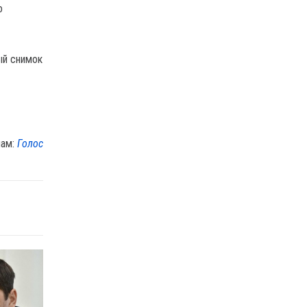
о
ый снимок
лам:
Голос