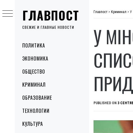
Skip
ГЛАВПОСТ
to
Главпост
>
Криминал
>
У
content
У МІ
СВЕЖИЕ И ГЛАВНЫЕ НОВОСТИ
Primary
ПОЛИТИКА
Menu
СПИС
ЭКОНОМИКА
ОБЩЕСТВО
ПРИД
КРИМИНАЛ
ОБРАЗОВАНИЕ
PUBLISHED ON
3 СЕНТЯБ
ТЕХНОЛОГИИ
КУЛЬТУРА