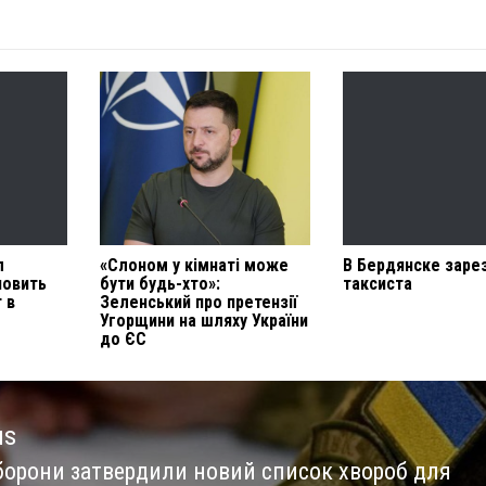
л
«Слоном у кімнаті може
В Бердянске заре
новить
бути будь-хто»:
таксиста
 в
Зеленський про претензії
Угорщини на шляху України
до ЄС
us
борони затвердили новий список хвороб для
us