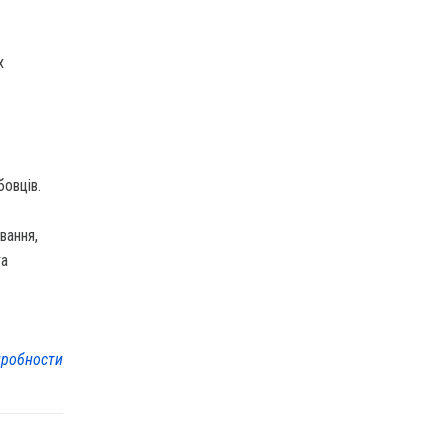
х
овців.
вання,
та
робности