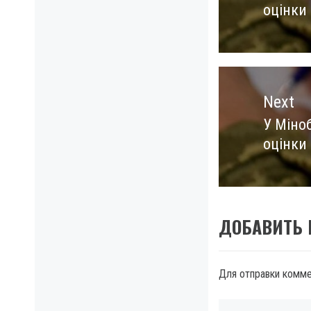
оцінки
post:
Next
У Міно
Next
оцінки
post:
ДОБАВИТЬ
Для отправки комм