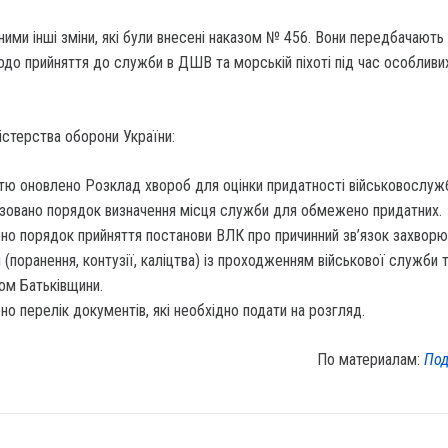
ними інші зміни, які були внесені наказом № 456. Вони передбачають
до прийняття до служби в ДШВ та морській піхоті під час особливи
стерства оборони України:
тю оновлено Розклад хвороб для оцінки придатності військовослужб
зовано порядок визначення місця служби для обмежено придатних.
но порядок прийняття постанови ВЛК про причинний зв’язок захворю
 (поранення, контузії, каліцтва) із проходженням військової служби 
ом Батьківщини.
но перелік документів, які необхідно подати на розгляд.
По материалам:
Под