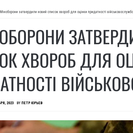
 Міноборони затвердили новий список хвороб для оцінки придатності військовослужбо
НОБОРОНИ ЗАТВЕР
ОК ХВОРОБ ДЛЯ О
АТНОСТІ ВІЙСЬКО
РЯ, 2023
BY
ПЕТР ЮРЬЕВ