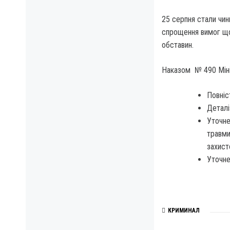
25 серпня стали чин
спрощення вимог що
обставин.
Наказом № 490 Міні
Повніс
Деталі
Уточне
травми
захист
Уточне
КРИМИНАЛ