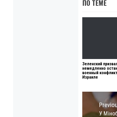
ПО ТЕМЕ
Зеленский призва
немедленно оста
военный конфликт
Израиле
Навигация
по
Previo
записям
У Міно
Previo