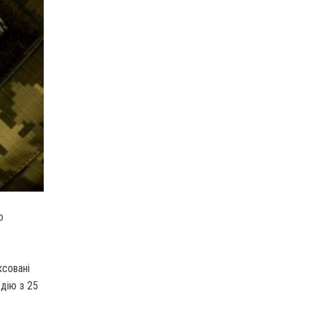
о
ксовані
 дію з 25