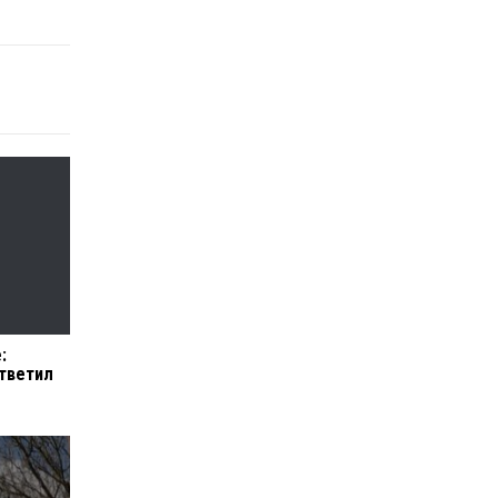
:
тветил