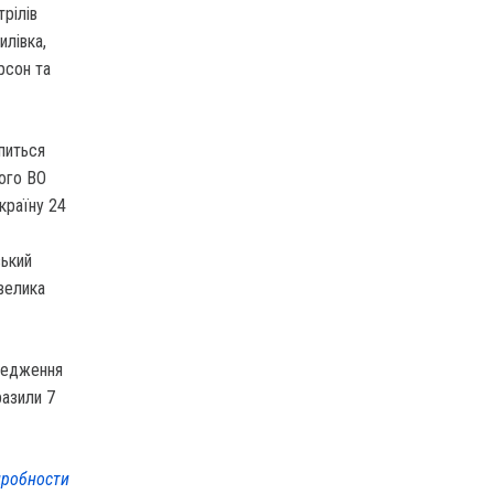
рілів
илівка,
рсон та
апиться
ного ВО
країну 24
зький
велика
ередження
разили 7
робности