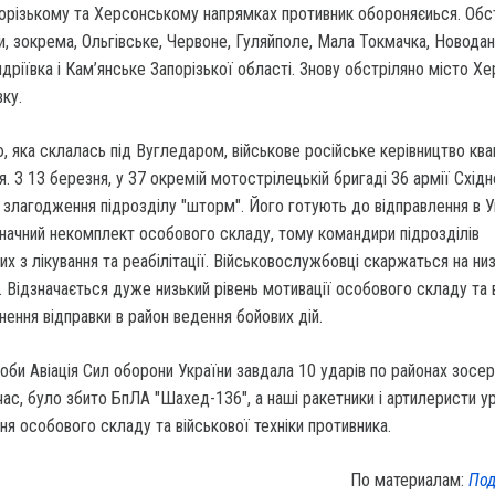
орізькому та Херсонському напрямках противник обороняєиься. Обст
и, зокрема, Ольгівське, Червоне, Гуляйполе, Мала Токмачка, Новодан
дріївка і Кам’янське Запорізької області. Знову обстріляно місто Хе
вку.
ю, яка склалась під Вугледаром, військове російське керівництво кв
я. З 13 березня, у 37 окремій мотострілецькій бригаді 36 армії Схід
злагодження підрозділу "шторм". Його готують до відправлення в У
значний некомплект особового складу, тому командири підрозділів
их з лікування та реабілітації. Військовослужбовці скаржаться на ни
. Відзначається дуже низький рівень мотивації особового складу та 
нення відправки в район ведення бойових дій.
оби Авіація Сил оборони України завдала 10 ударів по районах зос
 час, було збито БпЛА "Шахед-136", а наші ракетники і артилеристи у
я особового складу та військової техніки противника.
По материалам:
Под