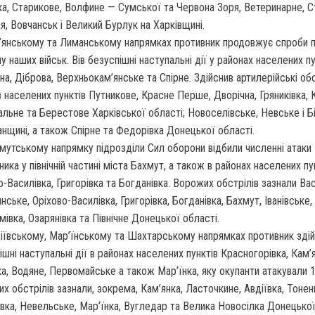
ка, Старикове, Волфине — Сумської та Червона Зоря, Ветеринарне, С
я, Вовчанськ і Великий Бурлук на Харківщині.
’янському та Лиманському напрямках противник продовжує спроби 
у наших військ. Вів безуспішні наступальні дії у районах населених пу
на, Діброва, Верхньокам’янське та Спірне. Здійснив артилерійські об
в населених пунктів Путникове, Красне Перше, Дворічна, Гряниківка, К
льне та Берестове Харківської області; Новоселівське, Невське і Б
анщині, а також Спірне та Федорівка Донецької області.
мутському напрямку підрозділи Сил оборони відбили численні атаки
ника у північній частині міста Бахмут, а також в районах населених пу
о-Василівка, Григорівка та Богданівка. Ворожих обстрілів зазнали Ва
нське, Оріхово-Василівка, Григорівка, Богданівка, Бахмут, Іванівське, 
івка, Озарянівка та Північне Донецької області.
іївському, Мар’їнському та Шахтарському напрямках противник зді
ішні наступальні дії в районах населених пунктів Красногорівка, Кам’я
ка, Водяне, Первомайське а також Мар’їнка, яку окупанти атакували 1
х обстрілів зазнали, зокрема, Кам’янка, Ласточкине, Авдіївка, Тонен
ївка, Невельське, Мар’їнка, Вугледар та Велика Новосілка Донецької