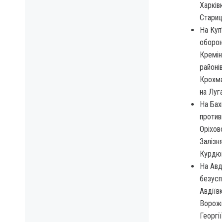
Харків
Стариц
На Куп
оборон
Кремін
районі
Крохма
на Луг
На Бах
против
Оріхов
Залізня
Курдюм
На Авд
безусп
Авдіїв
Ворожи
Георгі