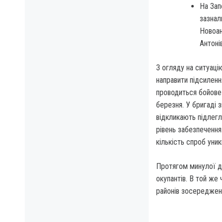
На Зап
зазнал
Новоан
Антоні
З огляду на ситуаці
направити підсиленн
проводиться бойове 
березня. У бригаді 
відкликають підлегл
рівень забезпечення
кількість спроб уник
Протягом минулої д
окупантів. В той же
районів зосередженн