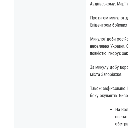
Авдіївському, Мар’
Протягом минулої до
Епіцентром бойових 
Минулої доби росій
населення України. 
повністю ігнорує зако
За минулу добу воро
міста Запоріжжя.
Також зафіксовано 1
боку окупантів. Вис
На Вол
операт
обстрі