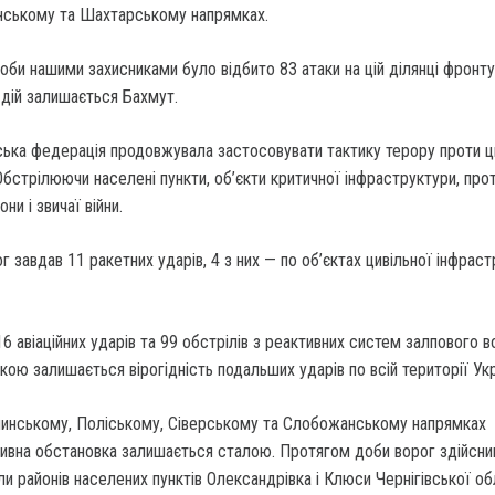
їнському та Шахтарському напрямках.
би нашими захисниками було відбито 83 атаки на цій ділянці фронту
дій залишається Бахмут.
ська федерація продовжувала застосовувати тактику терору проти ц
Обстрілюючи населені пункти, об’єкти критичної інфраструктури, про
ни і звичаї війни.
г завдав 11 ракетних ударів, 4 з них — по об’єктах цивільної інфрас
6 авіаційних ударів та 99 обстрілів з реактивних систем залпового в
окою залишається вірогідність подальших ударів по всій території Укр
инському, Поліському, Сіверському та Слобожанському напрямках
ивна обстановка залишається сталою. Протягом доби ворог здійсни
ли районів населених пунктів Олександрівка і Клюси Чернігівської об