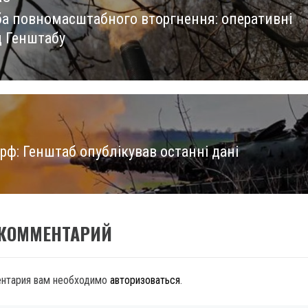
ба повномасштабного вторгнення: оперативні
us
д Генштабу
рф: Генштаб опублікував останні дані
 КОММЕНТАРИЙ
ентария вам необходимо
авторизоваться
.