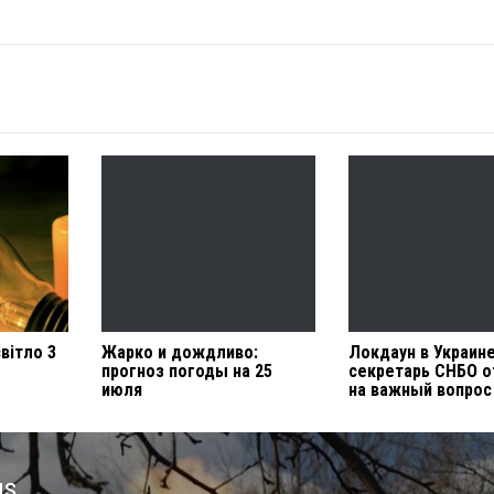
вітло 3
Жарко и дождливо:
Локдаун в Украине
прогноз погоды на 25
секретарь СНБО о
июля
на важный вопрос
us