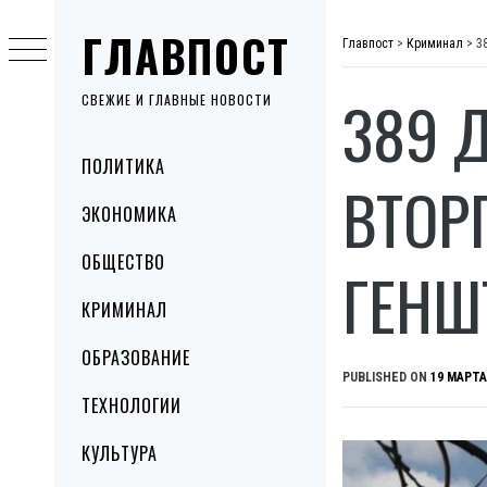
Skip
ГЛАВПОСТ
to
Главпост
>
Криминал
>
3
content
389 
СВЕЖИЕ И ГЛАВНЫЕ НОВОСТИ
Primary
ПОЛИТИКА
Menu
ВТОР
ЭКОНОМИКА
ОБЩЕСТВО
ГЕНШ
КРИМИНАЛ
ОБРАЗОВАНИЕ
PUBLISHED ON
19 МАРТА
ТЕХНОЛОГИИ
КУЛЬТУРА