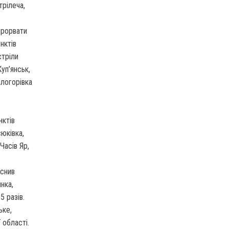
трілеча,
прорвати
нктів
стріли
уп’янськ,
ілогорівка
нктів
сюківка,
Часів Яр,
йснив
нка,
5 разів.
ьке,
 області.