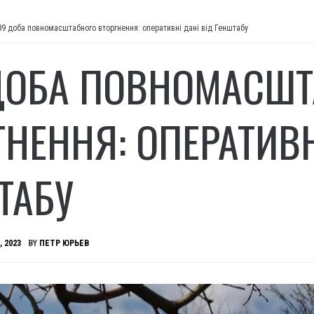
89 доба повномасштабного вторгнення: оперативні дані від Генштабу
ДОБА ПОВНОМАСШТ
ГНЕННЯ: ОПЕРАТИВН
ТАБУ
, 2023
BY
ПЕТР ЮРЬЕВ