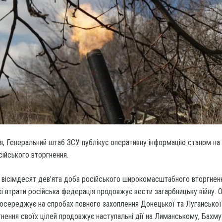
я, Генеральний штаб ЗСУ публікує оперативну інформацію станом на
ійського вторгнення.
 вісімдесят дев’ята доба російського широкомасштабного вторгнен
 втрати російська федерація продовжує вести загарбницьку війну. О
зосереджує на спробах повного захоплення Донецької та Луганської
нення своїх цілей продовжує наступальні дії на Лиманському, Бахму