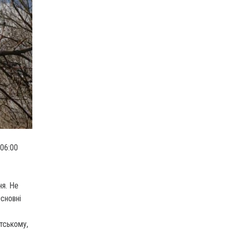
 06:00
ня. Не
сновні
тському,