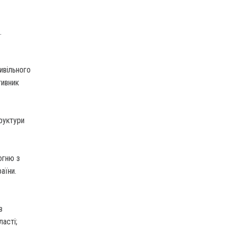
.
ивільного
тивник
труктури
огню з
аїни.
в
ласті;