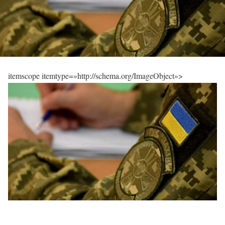
itemscope itemtype=»http://schema.org/ImageObject»>