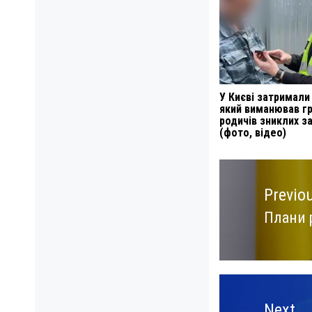
У Києві затримали
який виманював гр
родичів зниклих з
(фото, відео)
Навигация
по
Previo
записям
Плани 
Previo
post:
Next