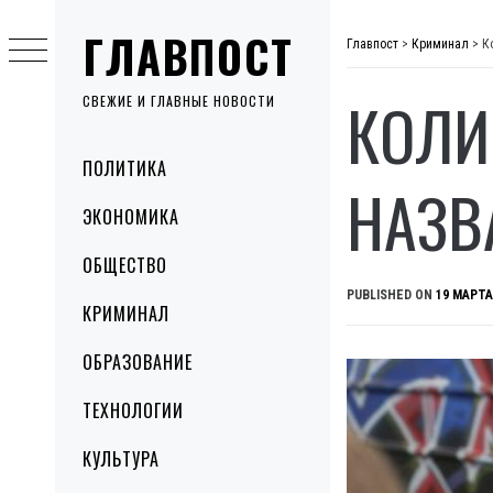
Skip
ГЛАВПОСТ
to
Главпост
>
Криминал
>
К
content
КОЛИ
СВЕЖИЕ И ГЛАВНЫЕ НОВОСТИ
Primary
ПОЛИТИКА
Menu
НАЗВ
ЭКОНОМИКА
ОБЩЕСТВО
PUBLISHED ON
19 МАРТА
КРИМИНАЛ
ОБРАЗОВАНИЕ
ТЕХНОЛОГИИ
КУЛЬТУРА