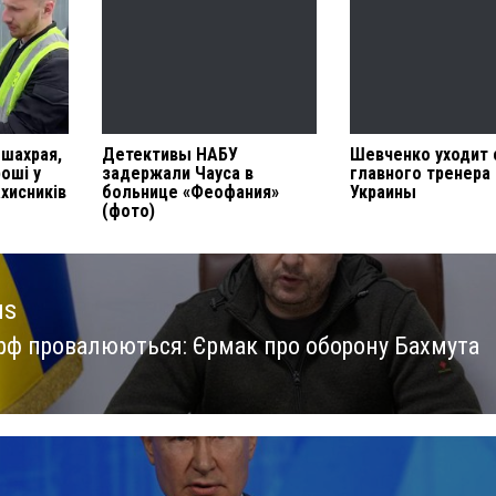
 шахрая,
Детективы НАБУ
Шевченко уходит 
оші у
задержали Чауса в
главного тренера
ахисників
больнице «Феофания»
Украины
(фото)
us
рф провалюються: Єрмак про оборону Бахмута
us