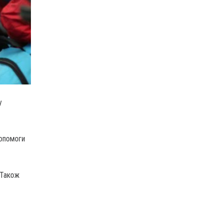
у
допомоги
 Також