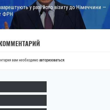
заарештують у разі його візиту до Німеччини —
т ФРН
 КОММЕНТАРИЙ
ентария вам необходимо
авторизоваться
.