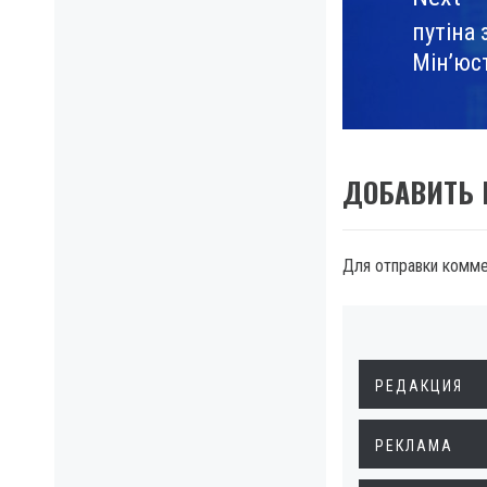
путіна 
Next
Мін’юс
post:
ДОБАВИТЬ
Для отправки комм
РЕДАКЦИЯ
РЕКЛАМА