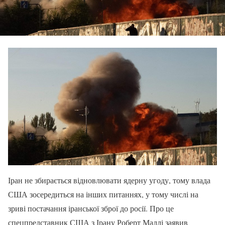
Іран не збирається відновлювати ядерну угоду, тому влада
США зосередиться на інших питаннях, у тому числі на
зриві постачання іранської зброї до росії. Про це
спецпредставник США з Ірану Роберт Маллі заявив