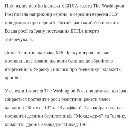
Про першу партію іранських БПЛА газета The Washington
Post писала наприкінці серпня, в середині вересня ЗСУ
повідомили про перший збитий іранський безпілотник.
Влада росії та Ірану постачання БПЛА вперто
заперечувала.
Лише 5 листопада глава МЗС Ірану вперше визнав
поставки, але заявив, що вони були ще до збройного
вторгнення в Україну і йшлося про "невелику" кількість
дронів.
У середині жовтня The Washington Post повідомила, що Іран
збирається поставити росії балістичні ракети малої
дальності "Фатех-110" та "Зульфікар". Також Іран планує
поставити десятки безпілотників "Мохаджер-6" та "велику
кількість" дронів-камікадзе "Шахед-136".