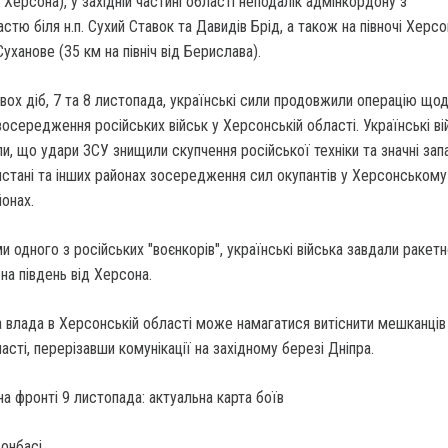
ід Херсона), у західній частині області неподалік адмінкордону з
тю біля н.п. Сухий Ставок та Давидів Брід, а також на півночі Херс
уханове (35 км на північ від Берислава).
ох діб, 7 та 8 листопада, українські сили продовжили операцію що
зосередження російських військ у Херсонській області. Українські ві
, що удари ЗСУ знищили скупчення російської техніки та значні зап
истані та інших районах зосередження сил окупантів у Херсонському
онах.
и одного з російських "воєнкорів", українські війська завдали ракет
на південь від Херсона.
а влада в Херсонській області може намагатися витіснити мешканців 
асті, перерізавши комунікації на західному березі Дніпра.
Донбасі