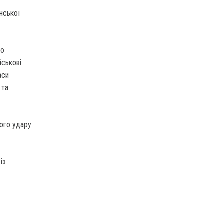
онської
до
йськові
аси
 та
ного удару
із