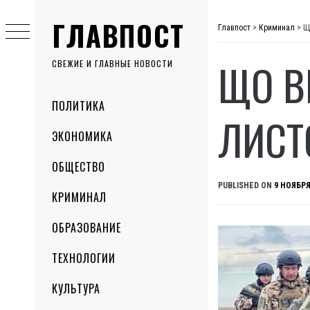
Skip
ГЛАВПОСТ
to
Главпост
>
Криминал
>
Щ
content
ЩО В
СВЕЖИЕ И ГЛАВНЫЕ НОВОСТИ
Primary
ПОЛИТИКА
Menu
ЛИСТ
ЭКОНОМИКА
ОБЩЕСТВО
PUBLISHED ON
9 НОЯБРЯ
КРИМИНАЛ
ОБРАЗОВАНИЕ
ТЕХНОЛОГИИ
КУЛЬТУРА