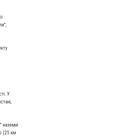
ії
я",
кту.
ті. У
стані,
" наземні
о (25 км