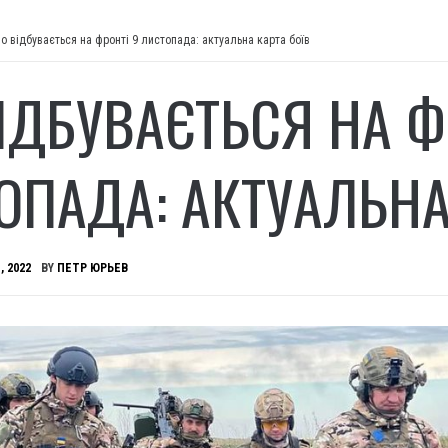
о відбувається на фронті 9 листопада: актуальна карта боїв
ІДБУВАЄТЬСЯ НА Ф
ОПАДА: АКТУАЛЬНА
, 2022
BY
ПЕТР ЮРЬЕВ