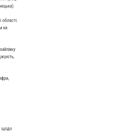
нецька).
 області.
м на
хайлівку
рджують,
ифри,
ь щодо