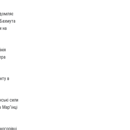
ідомляє
д Бахмута
м на
нія
ера
нту в
нські сили
а Мар'їнці
ногорівці