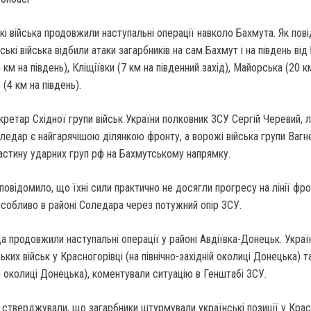
кі війська продовжили наступальні операції навколо Бахмута. Як пов
ькі війська відбили атаки загарбників на сам Бахмут і на південь ві
4 км на південь), Кліщіївки (7 км на південний захід), Майорська (20 к
 (4 км на південь).
кретар Східної групи військ України полковник ЗСУ Сергій Черевий, лі
ледар є найгарячішою ділянкою фронту, а ворожі війська групи Вагн
астину ударних груп рф на Бахмутському напрямку.
овідомило, що їхні сили практично не досягли прогресу на лінії фро
особливо в районі Соледара через потужний опір ЗСУ.
а продовжили наступальні операції у районі Авдіївка-Донецьк. Украї
ьких військ у Красногорівці (на північно-західній околиці Донецька) т
ій околиці Донецька), коментували ситуацію в Генштабі ЗСУ.
" стверджували, що загарбники штурмували українські позиції у Крас