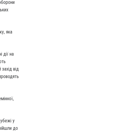
ноборони
ських
ку, яка
 дії на
ють
 захід від
 проводять
мінної,
рубежі у
війшли до