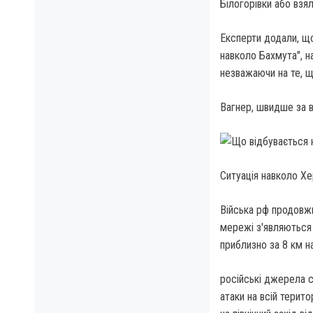
Білогорівки або взял
Експерти додали, що 
навколо Бахмута", н
незважаючи на те, щ
Вагнер, швидше за в
Ситуація навколо Х
Війська рф продовжи
мережі з'являються 
приблизно за 8 км н
російські джерела 
атаки на всій терит