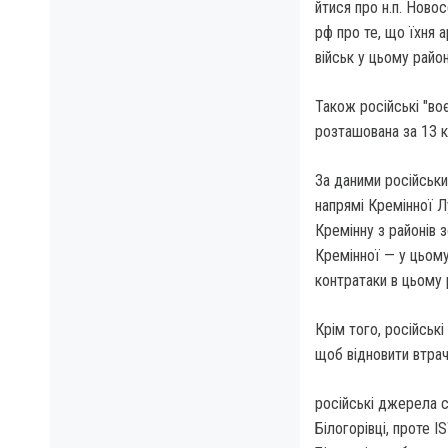
йтися про н.п. Новос
рф про те, що їхня 
військ у цьому район
Також російські "во
розташована за 13 км
За даними російськи
напрямі Кремінної Л
Кремінну з районів 
Кремінної — у цьому 
контратаки в цьому 
Крім того, російськ
щоб відновити втраче
російські джерела с
Білогорівці, проте 