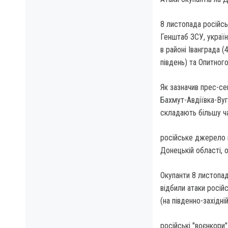
8 листопада російсь
Генштаб ЗСУ, українс
в районі Іванграда (
південь) та Опитного
Як зазначив прес-се
Бахмут-Авдіївка-Вуг
складають більшу ч
російське джерело п
Донецькій області, 
Окупанти 8 листопад
відбили атаки російс
(на південно-західн
російські "воєнкори