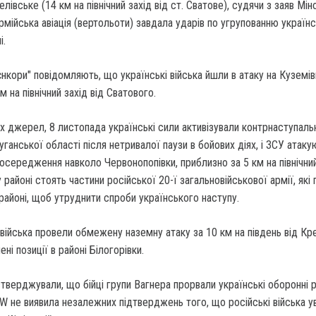
елівське (14 км на північний захід від ст. Сватове), судячи з заяв Мі
армійська авіація (вертольоти) завдала ударів по угрупованню україн
і.
єнкори" повідомляють, що українські війська йшли в атаку на Куземів
 на північний захід від Сватового.
х джерел, 8 листопада українські сили активізували контрнаступальні
уганської області після нетривалої паузи в бойових діях, і ЗСУ атаку
зосередження навколо Червонопопівки, приблизно за 5 км на північний
районі стоять частини російської 20-ї загальновійськової армії, які
районі, щоб утруднити спроби українського наступу.
і війська провели обмежену наземну атаку за 10 км на південь від Кре
ні позиції в районі Білогорівки.
тверджували, що бійці групи Вагнера прорвали українські оборонні 
ISW не виявила незалежних підтверджень того, що російські війська у