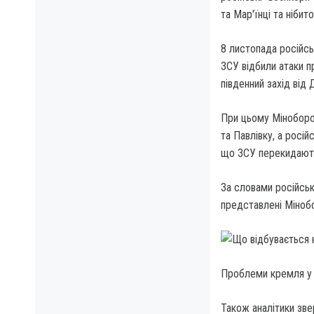
та Мар'їнці та нібит
8 листопада російсь
ЗСУ відбили атаки п
південний захід від 
При цьому Міноборон
та Павлівку, а росі
що ЗСУ перекидають
За словами російськ
представлені Мінобо
Проблеми кремля у ф
Також аналітики зве