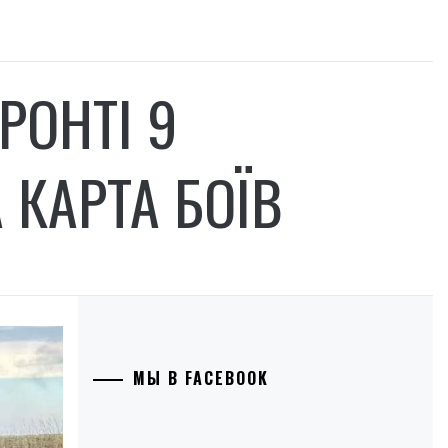
РОНТІ 9
 КАРТА БОЇВ
МЫ В FACEBOOK