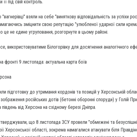
и її під свій контроль.
"вагнерівці" взяли на себе "виняткову відповідальність за успіхи рос
амагаючись зміцнити свою репутацію "улюбленої ударної сили кремл
о це не єдине угруповання, розгорнуте в цьому районі.
се, використовуватиме Білогорівку для досягнення аналогічного ефе
ерсона
ли підготовку до утримання кордонів та позицій у Херсонській облас
зображення російських дотів (бетонні оборонні споруди) у Голій При
а південь від Херсона на східному березі Дніпра.
стверджували, що 8 листопада ЗСУ провели "обмежені та безуспішні
орії Херсонської області, зокрема намагалися атакувати біля Правдін