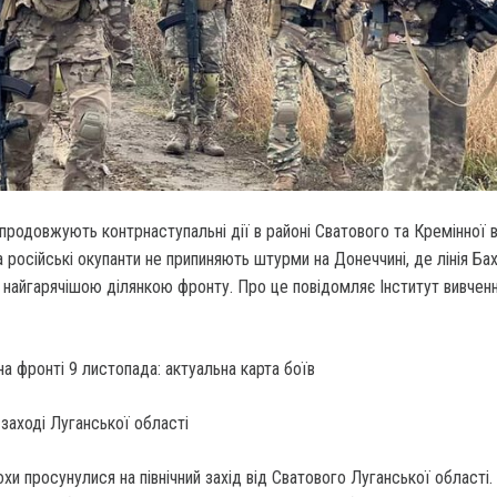
і продовжують контрнаступальні дії в районі Сватового та Кремінної 
а російські окупанти не припиняють штурми на Донеччині, де лінія Ба
 найгарячішою ділянкою фронту. Про це повідомляє Інститут вивченн
заході Луганської області
хи просунулися на північний захід від Сватового Луганської області