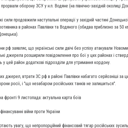
о прорвали оборону ЗСУ у н.п. Водяне (на північно-західній околиці До
кі сили продовжили наступальні операції у західній частині Донецької
ротивника в районах Павлівки та Водяного (обидва приблизно за 50 к
Донецька).
и рф заявляє, що українські сили двічі без успіху атакували Новоми
йські джерела розширили повідомлення про бої у цих районах і стве
 у цей район додаткові підрозділи для утримання кордону.
их джерел, втрати ЗС рф в районі Павлівки набагато серйозніші за ц
рони росії, і "що незабаром російських танків не залишиться".
інансуванні війни проти України
ртають увагу, що непропорційний фінансовий тягар російських зусил