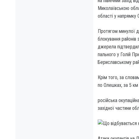
на північний захід в
Миколаївською облас
області у напрямку С
Протягом минулої дв
блокування районів 
джерела підтвердили
пального у Голій Пр
Бериславському рай
Крім того, за словам
по Олешках, за 5 км 
російська окупаційн
західної частини обл
Атаки окупантів на 