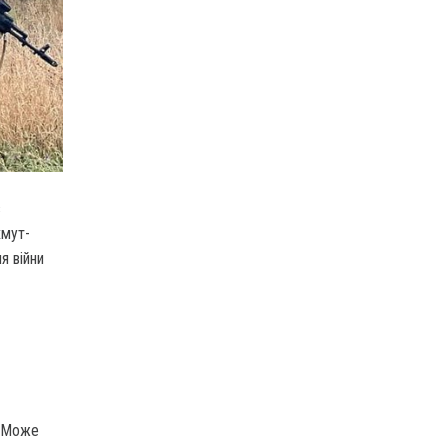
в
хмут-
я війни
. Може