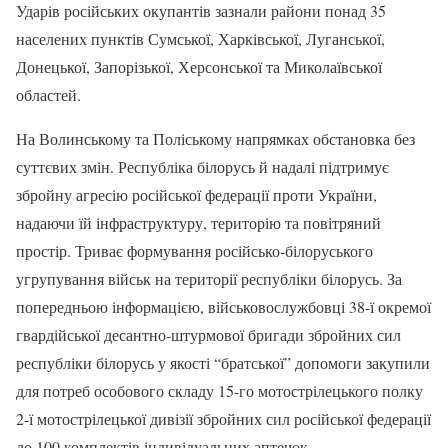
Ударів російських окупантів зазнали райони понад 35
населених пунктів Сумської, Харківської, Луганської,
Донецької, Запорізької, Херсонської та Миколаївської
областей.
На Волинському та Поліському напрямках обстановка без
суттєвих змін. Республіка білорусь й надалі підтримує
збройну агресію російської федерації проти України,
надаючи їй інфраструктуру, територію та повітряний
простір. Триває формування російсько-білоруського
угрупування військ на території республіки білорусь. За
попередньою інформацією, військовослужбовці 38-ї окремої
гвардійської десантно-штурмової бригади збройних сил
республіки білорусь у якості “братської” допомоги закупили
для потреб особового складу 15-го мотострілецького полку
2-ї мотострілецької дивізії збройних сил російської федерації
до 100 комплектів індивідуальних аптечок,