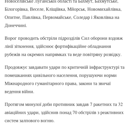
Новоселівське Луганської області та Бахмут, Бахмутське,
Білогорівка, Веселе, Кліщіївка, Мйорськ, Новомихайлівка,
Опитне, Павлівка, Первомайське, Соледар і Яковлівка на
Донеччині.
Ворог проводить обстріли підрозділів Сил оборони вздовж
лінії зіткнення, здійснює фортифікаційне обладнання
рубежів на окремих напрямках та веде повітряну розвідку.
Продовжує завдавати удари по критичній інфраструктурі та
помешканнях цивільного населення, порушуючи норми
Міжнародного гуманітарного права, закони та звичаї
ведення війни.
Протягом минулої доби противник завдав 7 ракетних та 32
авіаційних удари, здійснив понад 70 обстрілів з реактивних
систем залпового вогню.