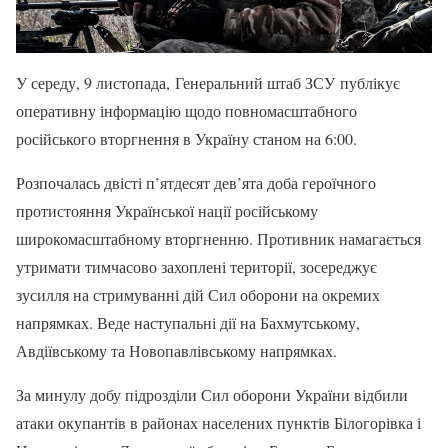
У середу, 9 листопада, Генеральний штаб ЗСУ публікує
оперативну інформацію щодо повномасштабного
російського вторгнення в Україну станом на 6:00.
Розпочалась двісті п’ятдесят дев’ята доба героїчного
протистояння Української нації російському
широкомасштабному вторгненню. Противник намагається
утримати тимчасово захоплені території, зосереджує
зусилля на стримуванні дій Сил оборони на окремих
напрямках. Веде наступальні дії на Бахмутському,
Авдіївському та Новопавлівському напрямках.
За минулу добу підрозділи Сил оборони України відбили
атаки окупантів в районах населених пунктів Білогорівка і