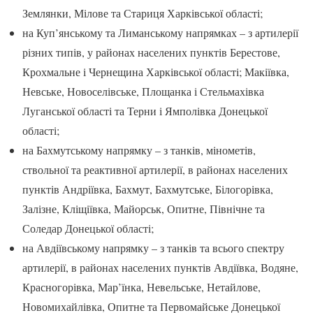
Землянки, Мілове та Стариця Харківської області;
на Куп’янському та Лиманському напрямках – з артилерії
різних типів, у районах населених пунктів Берестове,
Крохмальне і Чернещина Харківської області; Макіївка,
Невське, Новоселівське, Площанка і Стельмахівка
Луганської області та Терни і Ямполівка Донецької
області;
на Бахмутському напрямку – з танків, мінометів,
ствольної та реактивної артилерії, в районах населених
пунктів Андріївка, Бахмут, Бахмутське, Білогорівка,
Залізне, Кліщіївка, Майорськ, Опитне, Північне та
Соледар Донецької області;
на Авдіївському напрямку – з танків та всього спектру
артилерії, в районах населених пунктів Авдіївка, Водяне,
Красногорівка, Мар’їнка, Невельське, Нетайлове,
Новомихайлівка, Опитне та Первомайське Донецької