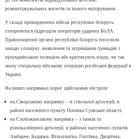
розвантажувальних жилетів та іншого екіпірування.
У складі прикордонних військ республіки білорусь
створюються підрозділи операторів ударних БпЛА.
Правоохоронні органи республіки білорусь посилили
заходи з пошуку, виявлення та затримання громадян з
проукраїнською позицією або критикують владу, чи так
звану спеціальну військову операцію російської федерації в
Україні.
На інших напрямках ворог здійснював обстріли:
на Сіверському напрямку – зі ствольної артилерії, в
районі населеного пункту Попівка Сумської області;
на Слобожанському напрямку – з танків та
різнокаліберної артилерії, в районах населених пунктів
Амбарне, Бударки, Вільхуватка, Гоптівка, Дворічна,