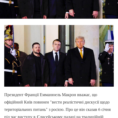
Президент Франції Емманюель Макрон вважає, що
офіційний Київ повинен "вести реалістичні дискусії щодо
територіальних питань" з росією. Про це він сказав 6 січня
під час виступу в Єлисейському палаці на традиційній