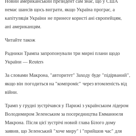
Новий американський президент сам знає, що у США
немає шансів щось виграти, якщо Україна програє, а
капітуляція України не принесе користі ані європейцям,
ані американцям.
Читайте також
Радники Трампа запропонували три мирні плани щодо
України — Reuters
За словами Макрона, "авторитет" Заходу буде "підірваний",
якщо він погодиться на "компроміс" через втомленість від
війни.
Трамп у грудні зустрічався у Парижі з українським лідером
Володимиром Зеленським за посередництва Емманюеля
Макрона. Після цієї зустрічі новий глава Білого дому
заявив, що Зеленський "хоче миру" і "прийшов час" для