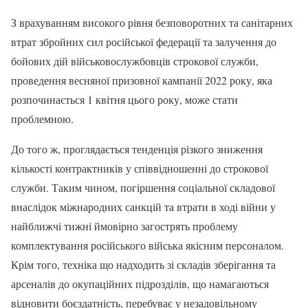
З врахуванням високого рівня безповоротних та санітарних
втрат збройних сил російської федерації та залучення до
бойових дій військовослужбовців строкової служби,
проведення весняної призовної кампанії 2022 року, яка
розпочинається 1 квітня цього року, може стати
проблемною.
До того ж, проглядається тенденція різкого зниження
кількості контрактників у співвідношенні до строкової
служби. Таким чином, погіршення соціальної складової
внаслідок міжнародних санкцій та втрати в ході війни у
найближчі тижні ймовірно загострять проблему
комплектування російського війська якісним персоналом.
Крім того, техніка що надходить зі складів зберігання та
арсеналів до окупаційних підрозділів, що намагаються
відновити боєздатність, перебуває у незадовільному