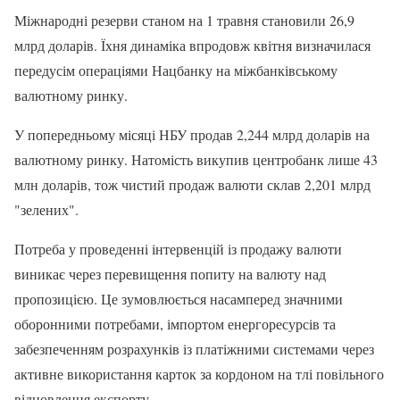
Міжнародні резерви станом на 1 травня становили 26,9
млрд доларів. Їхня динаміка впродовж квітня визначилася
передусім операціями Нацбанку на міжбанківському
валютному ринку.
У попередньому місяці НБУ продав 2,244 млрд доларів на
валютному ринку. Натомість викупив центробанк лише 43
млн доларів, тож чистий продаж валюти склав 2,201 млрд
"зелених".
Потреба у проведенні інтервенцій із продажу валюти
виникає через перевищення попиту на валюту над
пропозицією. Це зумовлюється насамперед значними
оборонними потребами, імпортом енергоресурсів та
забезпеченням розрахунків із платіжними системами через
активне використання карток за кордоном на тлі повільного
відновлення експорту.