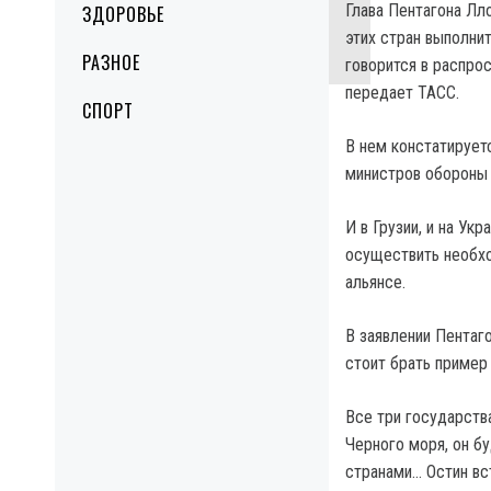
Глава Пентагона Лл
ЗДОРОВЬЕ
этих стран выполни
РАЗНОЕ
говорится в распро
передает ТАСС.
СПОРТ
В нем констатируетс
министров обороны
И в Грузии, и на Ук
осуществить необхо
альянсе.
В заявлении Пентаг
стоит брать пример 
Все три государств
Черного моря, он б
странами… Остин вс