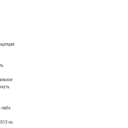
нцепция
ть
нальное
кнуть
а-либо
2013 по