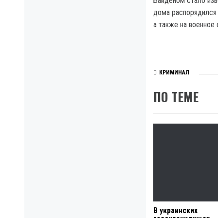
Байденом стало изв
дома распорядился 
а также на военное 
КРИМИНАЛ
ПО ТЕМЕ
В украинских