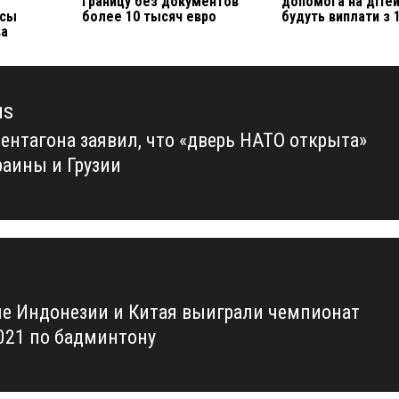
границу без документов
допомога на дітей
асы
более 10 тысяч евро
будуть виплати з 1
ва
us
Пентагона заявил, что «дверь НАТО открыта»
us
раины и Грузии
е Индонезии и Китая выиграли чемпионат
021 по бадминтону