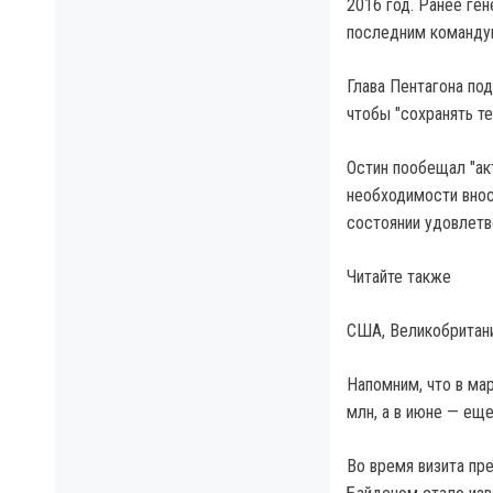
2016 год. Ранее ге
последним команду
Глава Пентагона по
чтобы "сохранять т
Остин пообещал "ак
необходимости внос
состоянии удовлетв
Читайте также
США, Великобритани
Напомним, что в ма
млн, а в июне — ещ
Во время визита пр