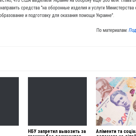
естно, что США выделили Украине на оборону еще $60 млн. Глава 
направить средства "на оборонные изделия и услуги Министерства 
образование и подготовку для оказания помощи Украине".
По материалам:
Под
НБУ запретил вывозить за
Аліменти та соціа