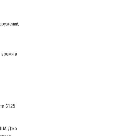
оружений,
 время в
ти $125
 США Джо