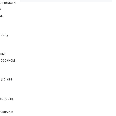
ет власти
м
а,
тречу
аны
оборонном
и с нее
пасность
нскими и