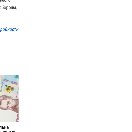
Белого
обороны,
робности
льна