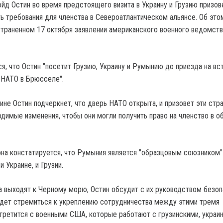
ойд Остин во время предстоящего визита в Украину и Грузию призов
ть требования для членства в Североатлантическом альянсе. Об это
страненном 17 октября заявлении американского военного ведомств
я, что Остин "посетит Грузию, Украину и Румынию до приезда на вс
 НАТО в Брюсселе".
раине Остин подчеркнет, что дверь НАТО открыта, и призовет эти стр
димые изменения, чтобы они могли получить право на членство в 
она констатируется, что Румыния является "образцовым союзником" 
и Украине, и Грузии.
а выходят к Черному морю, Остин обсудит с их руководством безо
удет стремиться к укреплению сотрудничества между этими тремя
третится с военными США, которые работают с грузинскими, украи