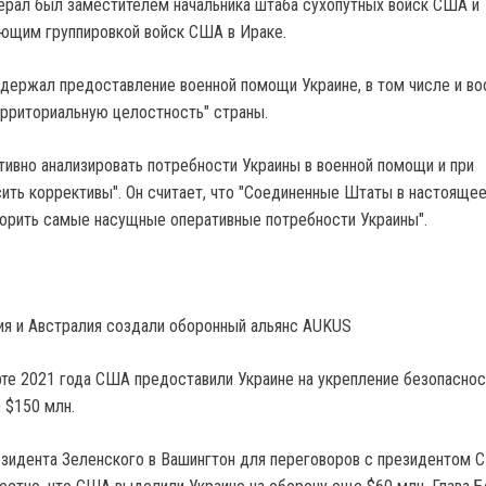
нерал был заместителем начальника штаба сухопутных войск США и
ющим группировкой войск США в Ираке.
ддержал предоставление военной помощи Украине, в том числе и во
ерриториальную целостность" страны.
тивно анализировать потребности Украины в военной помощи и при
ить коррективы". Он считает, что "Соединенные Штаты в настоящее
орить самые насущные оперативные потребности Украины".
я и Австралия создали оборонный альянс AUKUS
рте 2021 года США предоставили Украине на укрепление безопаснос
е $150 млн.
езидента Зеленского в Вашингтон для переговоров с президентом