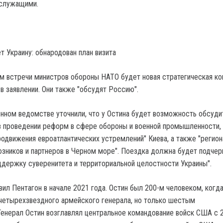
служащими.
т Украину: обнародован план визита
ем встречи министров обороны НАТО будет новая стратегическая ко
 в заявлении. Они также "обсудят Россию".
нном ведомстве уточнили, что у Остина будет возможность обсуди
в проведении реформ в сфере обороны и военной промышленности,
одвижения евроатлантических устремлений" Киева, а также "регио
зников и партнеров в Черном море". Поездка должна будет подчер
держку суверенитета и территориальной целостности Украины".
вил Пентагон в начале 2021 года. Остин был 200-м человеком, когд
четырехзвездного армейского генерала, но только шестым
енерал Остин возглавлял центральное командование войск США с 