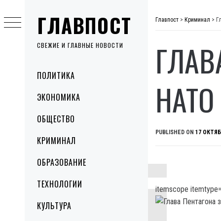
Skip
ГЛАВПОСТ
to
Главпост
>
Криминал
>
Г
content
ГЛАВ
СВЕЖИЕ И ГЛАВНЫЕ НОВОСТИ
Primary
ПОЛИТИКА
Menu
НАТО
ЭКОНОМИКА
ОБЩЕСТВО
PUBLISHED ON
17 ОКТЯБ
КРИМИНАЛ
ОБРАЗОВАНИЕ
ТЕХНОЛОГИИ
itemscope itemtype=
КУЛЬТУРА