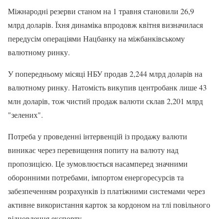
Міжнародні резерви станом на 1 травня становили 26,9
млрд доларів. Їхня динаміка впродовж квітня визначилася
передусім операціями Нацбанку на міжбанківському
валютному ринку.
У попередньому місяці НБУ продав 2,244 млрд доларів на
валютному ринку. Натомість викупив центробанк лише 43
млн доларів, тож чистий продаж валюти склав 2,201 млрд
"зелених".
Потреба у проведенні інтервенцій із продажу валюти
виникає через перевищення попиту на валюту над
пропозицією. Це зумовлюється насамперед значними
оборонними потребами, імпортом енергоресурсів та
забезпеченням розрахунків із платіжними системами через
активне використання карток за кордоном на тлі повільного
відновлення експорту.