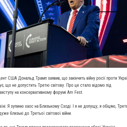
нт США Дональд Трамп заявив, що закінчить війну росії проти Укра
ує, що не допустить Третю світову. Про це стало відомо під
 виступу на консервативному форумі Am Fest.
раїні. Я зупиню хаос на Близькому Сході. І я не допущу, я обіцяю, Трет
 дуже близькі до Третьої світової війни.