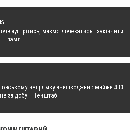
us
хоче зустрітись, маємо дочекатись і закінчити
us
 — Трамп
ровському напрямку знешкоджено майже 400
ів за добу — Генштаб
 КОММЕНТАРИЙ