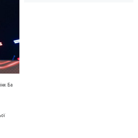
їни.
Ба
ьої