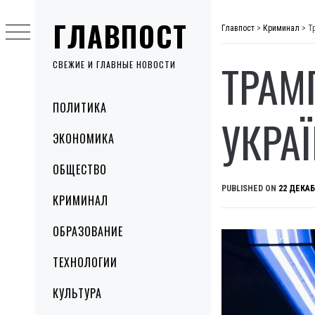
Skip
ГЛАВПОСТ
to
Главпост
>
Криминал
>
Т
content
ТРАМ
СВЕЖИЕ И ГЛАВНЫЕ НОВОСТИ
Primary
ПОЛИТИКА
Menu
УКРАЇ
ЭКОНОМИКА
ОБЩЕСТВО
PUBLISHED ON
22 ДЕКАБ
КРИМИНАЛ
ОБРАЗОВАНИЕ
ТЕХНОЛОГИИ
КУЛЬТУРА