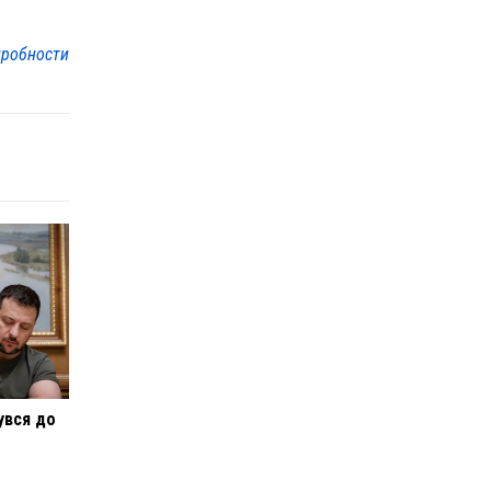
робности
увся до