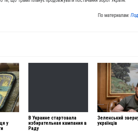
о те, що Трамп планує продовжувати постачання зброї Україні.
По материалам:
Под
В Украине стартовала
Зеленський зверн
ця у
избирательная кампания в
українців
ти
Раду