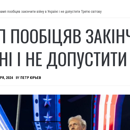
рамп пообіцяв закінчити війну в Україні і не допустити Третю світову
П ПООБІЦЯВ ЗАКІН
НІ І НЕ ДОПУСТИТИ
РЯ, 2024
BY
ПЕТР ЮРЬЕВ