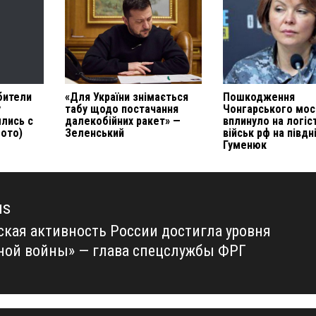
бители
«Для України знімається
Пошкодження
у
табу щодо постачання
Чонгарського мос
ылись с
далекобійних ракет» —
вплинуло на логіс
фото)
Зеленський
військ рф на півдн
Гуменюк
us
кая активность России достигла уровня
us
ной войны» — глава спецслужбы ФРГ