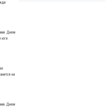
жди
ами. Днем
и юге
ве
анится на
ами. Днем