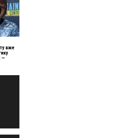
ту вже
тику
і —