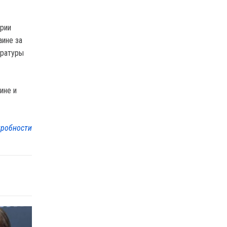
ории
аине за
ературы
ине и
робности