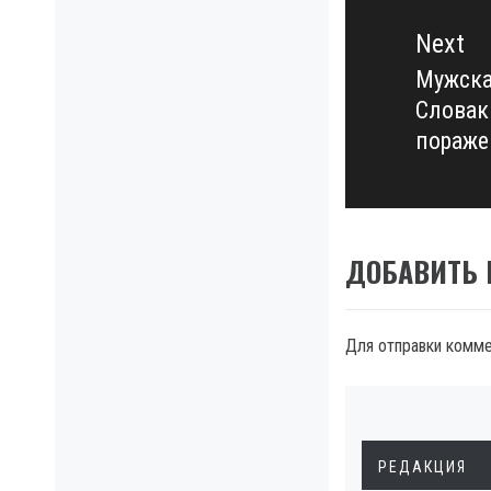
Next
Мужска
Next
Словак
post:
пораже
ДОБАВИТЬ
Для отправки комм
РЕДАКЦИЯ