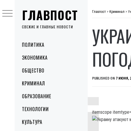
Skip
ГЛАВПОСТ
to
Главпост
>
Криминал
>
У
content
УКРА
СВЕЖИЕ И ГЛАВНЫЕ НОВОСТИ
Primary
ПОЛИТИКА
Menu
ПОГО
ЭКОНОМИКА
ОБЩЕСТВО
PUBLISHED ON
7 ИЮНЯ, 
КРИМИНАЛ
ОБРАЗОВАНИЕ
ТЕХНОЛОГИИ
itemscope itemtype=
КУЛЬТУРА