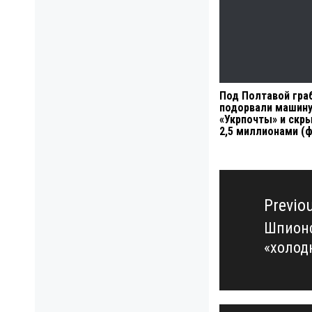
Под Полтавой гра
подорвали машин
«Укрпочты» и скр
2,5 миллионами (
Навигация
по
Previo
записям
Шпионс
Previo
«холод
post: