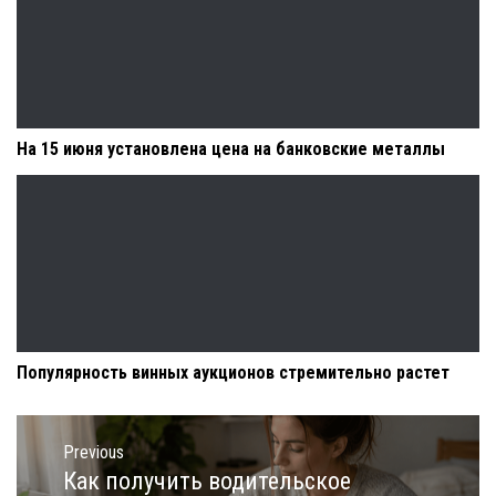
На 15 июня установлена цена на банковские металлы
Популярность винных аукционов стремительно растет
Навигация
по
Previous
записям
Как получить водительское
Previous