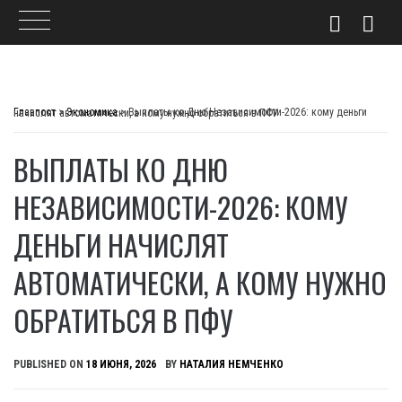
Skip
to
Главпост
>
Экономика
>
Выплаты ко Дню Независимости-2026: кому деньги начислят автоматически, а кому нужно обратиться в ПФУ
content
ВЫПЛАТЫ КО ДНЮ
НЕЗАВИСИМОСТИ-2026: КОМУ
ДЕНЬГИ НАЧИСЛЯТ
АВТОМАТИЧЕСКИ, А КОМУ НУЖНО
ОБРАТИТЬСЯ В ПФУ
PUBLISHED ON
18 ИЮНЯ, 2026
BY
НАТАЛИЯ НЕМЧЕНКО