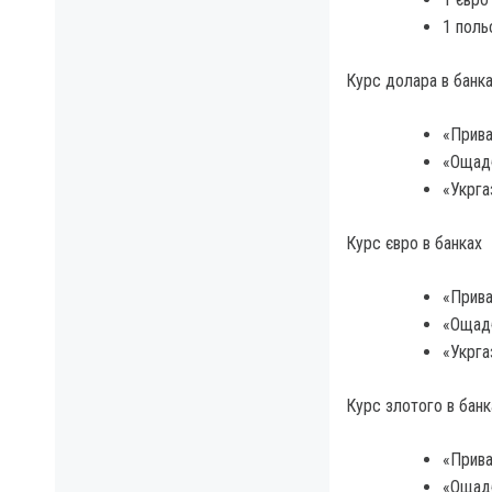
1 поль
Курс долара в банк
«Прива
«Ощадб
«Укрга
Курс євро в банках
«Прива
«Ощадб
«Укрга
Курс злотого в банк
«Прива
«Ощадб