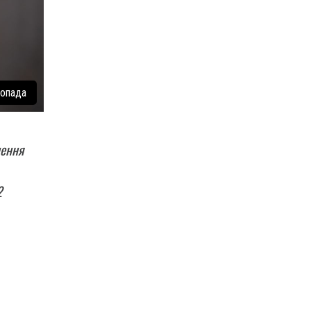
топада
нення
2