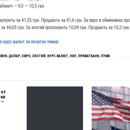
збанк!» – 9,5 — 10,5 грн
купують за 41,55 грн. Продають за 41,6 грн. За євро в обмінниках п
 за 44,05 грн. За злотий пропонують 10,09 грн. Продають за 10,2 грн.
о курс валют за початок тижня
.
ИВНЯ
,
ДОЛАР
,
ЄВРО
,
ЗЛОТИЙ
,
КУРС ВАЛЮТ
,
НБУ
,
ПРИВАТБАНК
,
ПУМБ
 от
 на
 –