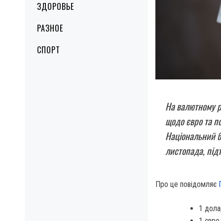
ЗДОРОВЬЕ
РАЗНОЕ
СПОРТ
На валютному р
щодо євро та п
Національний б
листопада, під
Про це повідомляє
1 дола
1 євро 