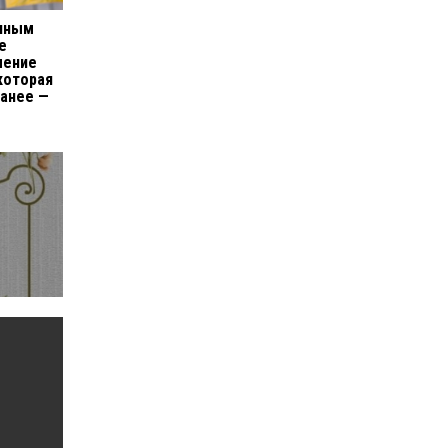
енным
е
ление
которая
ранее —