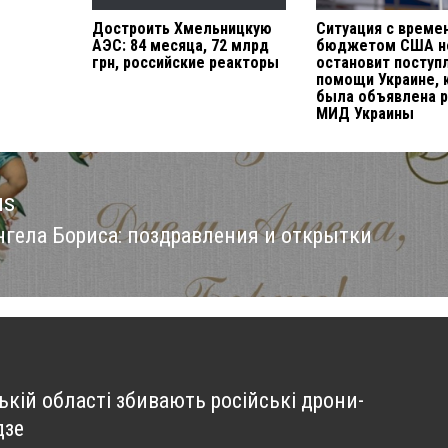
Достроить Хмельницкую
Ситуация с врем
АЭС: 84 месяца, 72 млрд
бюджетом США н
грн, российские реакторы
остановит поступ
помощи Украине, 
была объявлена 
МИД Украины
us
нгела Бориса: поздравления и открытки
us
ькій області збивають російські дрони-
дзе