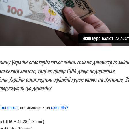
Який курс валют 22 лис
инку України спостерігаються зміни: гривня демонструє зміц
ольського злотого, тоді як долар США дещо подорожчав.
анк України оприлюднив офіційні курси валют на п'ятницю, 2
тверджуючи цю динаміку.
Головпост
, посилаючись на
сайт НБУ
.
р США – 41,28 (+3 коп.)
– 43,46 (-10 коп.)