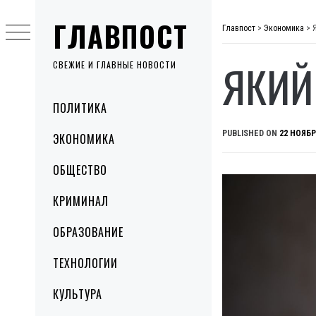
Skip
ГЛАВПОСТ
to
Главпост
>
Экономика
>
content
ЯКИЙ
СВЕЖИЕ И ГЛАВНЫЕ НОВОСТИ
Primary
ПОЛИТИКА
Menu
PUBLISHED ON
22 НОЯБР
ЭКОНОМИКА
ОБЩЕСТВО
КРИМИНАЛ
ОБРАЗОВАНИЕ
ТЕХНОЛОГИИ
КУЛЬТУРА