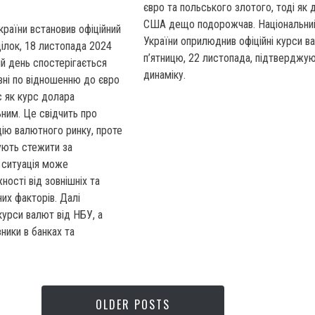
євро та польського злотого, тоді як 
США дещо подорожчав. Національни
країни встановив офіційний
України оприлюднив офіційні курси в
ілок, 18 листопада 2024
п’ятницю, 22 листопада, підтверджу
ій день спостерігається
динаміку.
вні по відношенню до євро
с як курс долара
ним. Це свідчить про
цію валютного ринку, проте
ють стежити за
 ситуація може
ності від зовнішніх та
них факторів. Далі
курси валют від НБУ, а
ники в банках та
OLDER POSTS