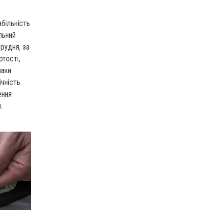
більність
льний
рудня, за
тості,
паки
чність
ення
.