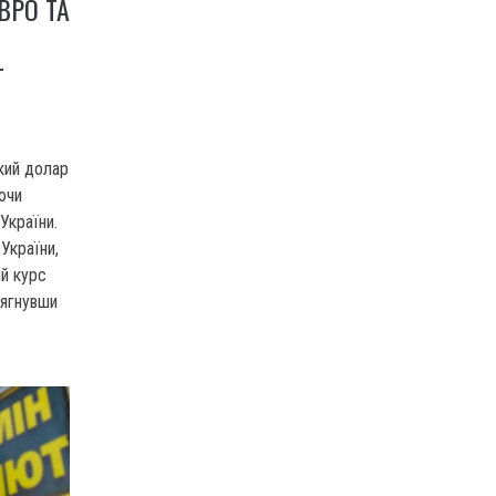
ВРО ТА
Т
кий долар
ючи
України.
України,
ий курс
сягнувши