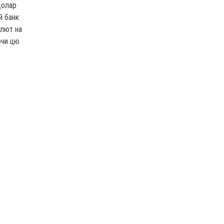
долар
й банк
алют на
ючи цю