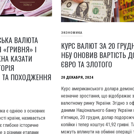
ЭКОНОМИКА
СЬКА ВАЛЮТА
КУРС ВАЛЮТ ЗА 20 ГРУД
 «ГРИВНЯ» І
НБУ ОНОВИВ ВАРТІСТЬ Д
НА КАЗАТИ
ЄВРО ТА ЗЛОТОГО
ТОРІЯ
 ТА ПОХОДЖЕННЯ
20 ДЕКАБРЯ, 2024
Курс американського долара демон
незначне зростання, що відображає з
валютному ринку України. Згідно з оф
даними Національного банку України 
яка є однією з основних
п’ятницю, 20 грудня, долар подорожч
сті країни, називається
копійки і тепер коштує 41,92 гривні. Т
є глибоке історичне
можуть вплинути на обмінні операції т
не з різними етапами