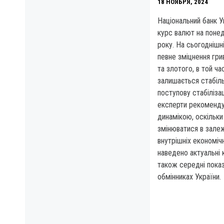
18 НОЯБРЯ, 2024
Національний банк У
курс валют на понед
року. На сьогоднішн
певне зміцнення гри
та злотого, в той ча
залишається стабіль
поступову стабіліза
експерти рекоменду
динамікою, оскільки
змінюватися в залеж
внутрішніх економіч
наведено актуальні 
також середні показ
обмінниках України.