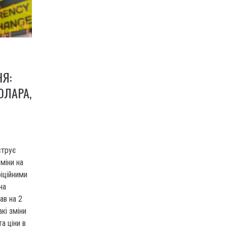
НЯ:
ОЛАРА,
струє
міни на
іційними
на
ав на 2
акі зміни
а ціни в