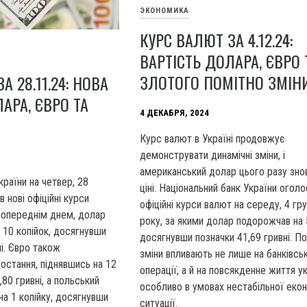
ЭКОНОМИКА
КУРС ВАЛЮТ ЗА 4.12.24:
ВАРТІСТЬ ДОЛАРА, ЄВРО 
ЗЛОТОГО ПОМІТНО ЗМІН
А 28.11.24: НОВА
АРА, ЄВРО ТА
4 ДЕКАБРЯ, 2024
Курс валют в Україні продовжує
демонструвати динамічні зміни, і
американський долар цього разу знов
країни на четвер, 28
ціні. Національний банк України огол
 нові офіційні курси
офіційні курси валют на середу, 4 гр
попереднім днем, долар
року, за якими долар подорожчав на 5
10 копійок, досягнувши
досягнувши позначки 41,69 гривні. По
ні. Євро також
зміни впливають не лише на банківськ
остання, піднявшись на 12
операції, а й на повсякденне життя ук
,80 гривні, а польський
особливо в умовах нестабільної екон
а 1 копійку, досягнувши
ситуації.