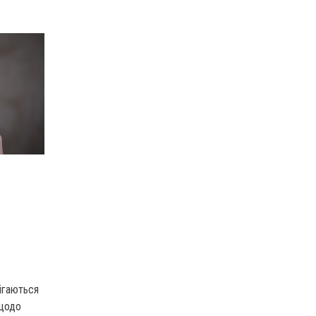
ігаються
 щодо