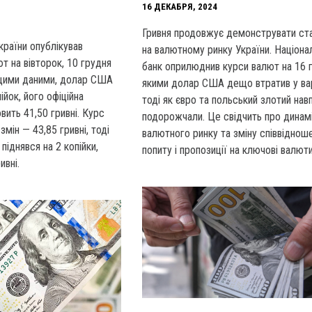
16 ДЕКАБРЯ, 2024
Гривня продовжує демонструвати ста
країни опублікував
на валютному ринку України. Націона
т на вівторок, 10 грудня
банк оприлюднив курси валют на 16 г
з цими даними, долар США
якими долар США дещо втратив у вар
ійок, його офіційна
тоді як євро та польський злотий нав
вить 41,50 гривні. Курс
подорожчали. Це свідчить про динамі
мін — 43,85 гривні, тоді
валютного ринку та зміну співвіднош
піднявся на 2 копійки,
попиту і пропозиції на ключові валюти
ивні.