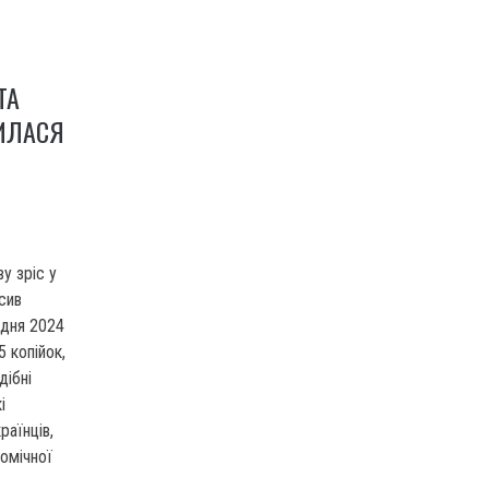
ТА
ИЛАСЯ
у зріс у
осив
удня 2024
 копійок,
дібні
і
раїнців,
омічної