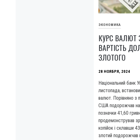
ЭКОНОМИКА
КУРС ВАЛЮТ З
ВАРТІСТЬ ДОЛ
ЗЛОТОГО
28 НОЯБРЯ, 2024
Національний банк У
листопада, встановив
валют. Порівняно з 
США подорожчав на 
позначки 41,60 грив
продемонстрував зр
копійок і склавши 43
злотий подорожчав н