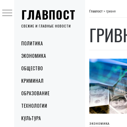
Skip
ГЛАВПОСТ
to
Главпост
>
гривня
content
ГРИВ
СВЕЖИЕ И ГЛАВНЫЕ НОВОСТИ
Primary
ПОЛИТИКА
Menu
ЭКОНОМИКА
ОБЩЕСТВО
КРИМИНАЛ
ОБРАЗОВАНИЕ
ТЕХНОЛОГИИ
КУЛЬТУРА
ЭКОНОМИКА