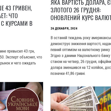
ЯКА ВАРТІСТЬ ДОЛАРА, Є
 43 ГРИВЕН,
ЗЛОТОГО 26 ГРУДНЯ:
ЕТ: ЧТО
ОНОВЛЕНИЙ КУРС ВАЛЮ
С КУРСАМИ В
26 ДЕКАБРЯ, 2024
В останній тиждень року американсь
демонструє зниження вартості, нада
певний оптимізм на валютному ринку 
ине превысил 43 грн,
Згідно з даними Національного банку 
50. Эксперт объяснил, что
станом на четвер, 26 грудня, офіційн
 рынок и чего ожидать
долара зменшився на 12 копійок, до
позначки 41,86 гривні.