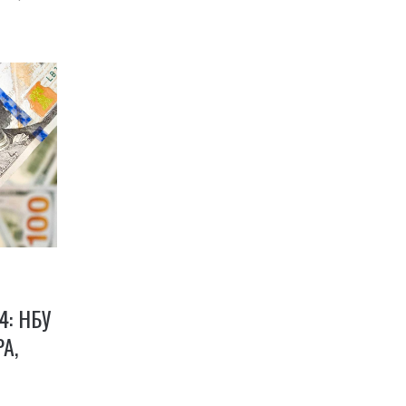
4: НБУ
А,