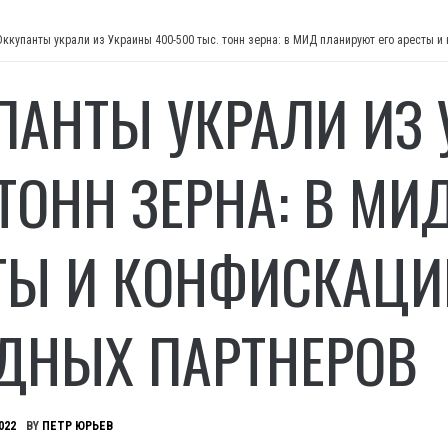
Оккупанты украли из Украины 400-500 тыс. тонн зерна: в МИД планируют его аресты 
ПАНТЫ УКРАЛИ ИЗ 
 ТОНН ЗЕРНА: В МИ
ТЫ И КОНФИСКАЦ
ДНЫХ ПАРТНЕРОВ
022
BY
ПЕТР ЮРЬЕВ