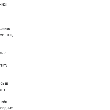
ники
колько
ме того,
ли с
узить
сь из
, а
 либо
народные