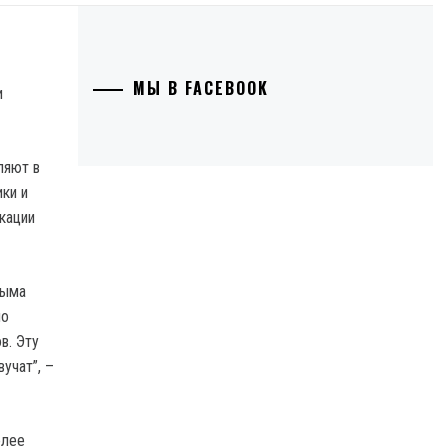
МЫ В FACEBOOK
ляют в
ки и
кации
рыма
ло
в. Эту
учат”, –
олее