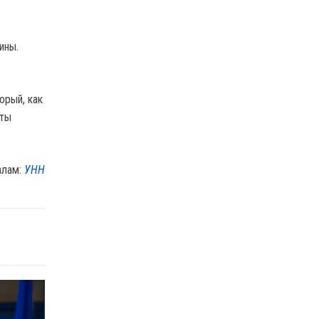
ины.
орый, как
аты
алам:
УНН