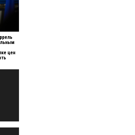
аррель
ельным
лке цен
фть