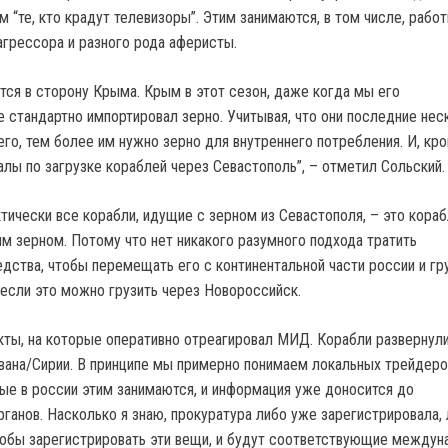
м “те, кто крадут телевизоры”. Этим занимаются, в том числе, работ
грессора и разного рода аферисты.
ся в сторону Крыма. Крым в этот сезон, даже когда мы его
е стандартно импортировал зерно. Учитывая, что они последние нес
го, тем более им нужно зерно для внутреннего потребления. И, кро
алы по загрузке кораблей через Севастополь”, – отметил Сольский.
тически все корабли, идущие с зерном из Севастополя, – это кораб
м зерном. Потому что нет никакого разумного подхода тратить
дства, чтобы перемещать его с континентальной части россии и гр
 если это можно грузить через Новороссийск.
кты, на которые оперативно отреагировал МИД. Корабли развернули
ивана/Сирии. В принципе мы примерно понимаем локальных трейдеров
ые в россии этим занимаются, и информация уже доносится до
ганов. Насколько я знаю, прокуратура либо уже зарегистрировала,
чтобы зарегистрировать эти вещи, и будут соответствующие между