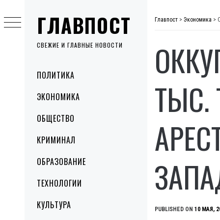
Skip
ГЛАВПОСТ
to
Главпост
>
Экономика
>
content
ОККУ
СВЕЖИЕ И ГЛАВНЫЕ НОВОСТИ
Primary
ПОЛИТИКА
Menu
ТЫС.
ЭКОНОМИКА
ОБЩЕСТВО
АРЕС
КРИМИНАЛ
ЗАПА
ОБРАЗОВАНИЕ
ТЕХНОЛОГИИ
КУЛЬТУРА
PUBLISHED ON
10 МАЯ, 2