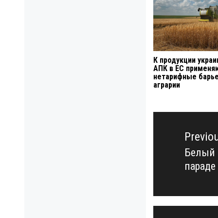
К продукции украи
АПК в ЕС применя
нетарифные барь
аграрии
Навигация
по
Previo
записям
Белый 
Previo
параде
post: