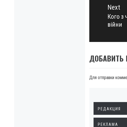
Next
Кого з 
Next
війни
post:
ДОБАВИТЬ
Для отправки комм
РЕДАКЦИЯ
РЕКЛАМА