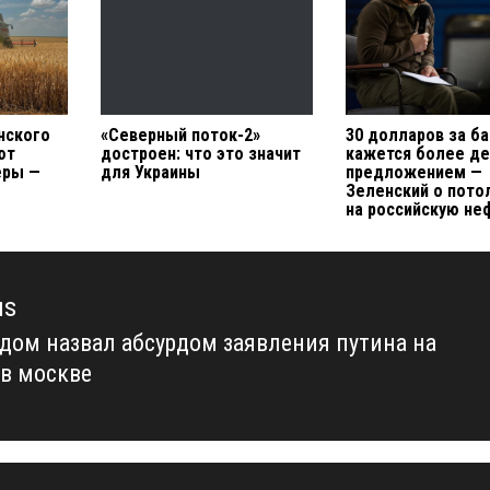
нского
«Северный поток-2»
30 долларов за б
ют
достроен: что это значит
кажется более д
еры —
для Украины
предложением —
Зеленский о пото
на российскую не
us
дом назвал абсурдом заявления путина на
us
 в москве