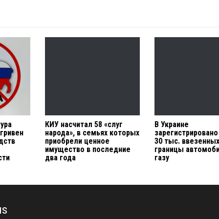
тура
КИУ насчитал 58 «слуг
В Украине
 гривен
народа», в семьях которых
зарегистрировано
дств
приобрели ценное
30 тыс. ввезенных
имущество в последние
границы автомоби
сти
два года
газу
us