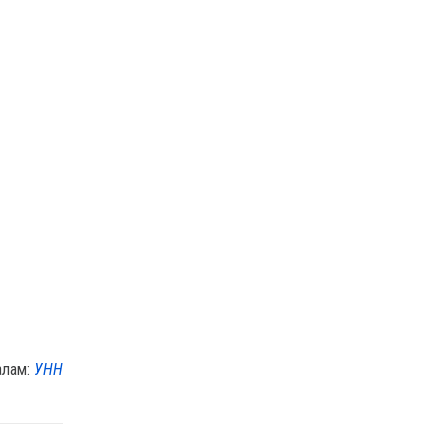
алам:
УНН