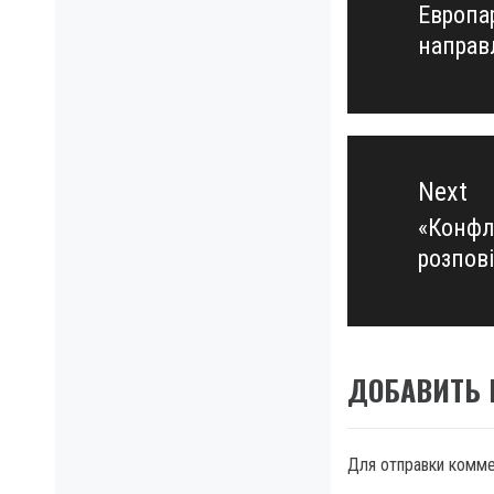
Европа
Previo
направ
post:
Next
«Конфл
Next
розпов
post:
ДОБАВИТЬ
Для отправки комм