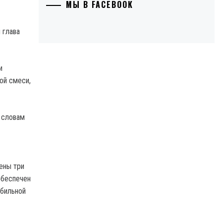
МЫ В FACEBOOK
 глава
и
ой смеси,
 словам
ены три
обеспечен
бильной