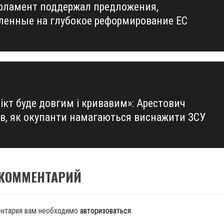
рламент поддержал предложения,
us
ленные на глубокое реформирование ЕС
ікт буде довгим і кривавим»: Арестович
ів, як окупанти намагаються виснажити ЗСУ
 КОММЕНТАРИЙ
ентария вам необходимо
авторизоваться
.