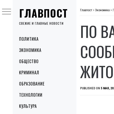
Skip
ГЛАВПОСТ
to
Главпост
>
Экономика
>
content
ПО В
СВЕЖИЕ И ГЛАВНЫЕ НОВОСТИ
Primary
ПОЛИТИКА
Menu
СООБ
ЭКОНОМИКА
ОБЩЕСТВО
ЖИТ
КРИМИНАЛ
ОБРАЗОВАНИЕ
PUBLISHED ON
5 МАЯ, 20
ТЕХНОЛОГИИ
КУЛЬТУРА