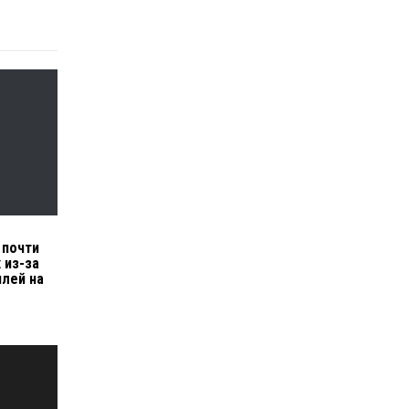
 почти
 из-за
лей на