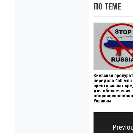
ПО ТЕМЕ
Киевская прокура
передала 450 млн
арестованных сре
для обеспечения
обороноспособно
Украины
Навигация
по
Previo
записям