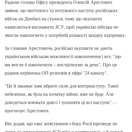
Радник голови Офісу президента Олексій Арестович
заявив, що миттєвого та потужного наступу російських
військ на Донбасі на сталося, тому що окупанти
намагаються виснажити ЗСУ, щоб українські війська не
змогли накопичити у потрібній кількості західну підтримку.
За словами Арестовича, російські окупанти не дають
українським військам можливості накопичення і все, "що
ми могли б накопичити – вистрілюємо за день". Про це
радник керівника ОП розповів в ефірі "24 каналу".
"Це й заважає нам зібрати сили для контрнаступу. Такої
небезпеки, як була на початку війни, вже не буде. Але
доведеться воювати довго і зупиняти ці всі наступи", –
прогнозує Арестович.
Він додав, що таке затягування з боку Росії призведе не
лише до неможливості ЗСУ піти у контрнаступ, а й поволі