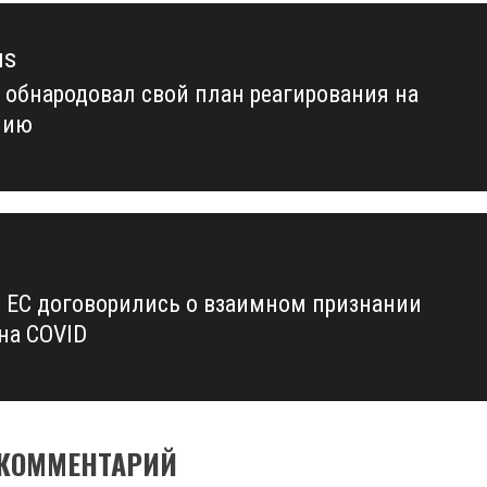
us
 обнародовал свой план реагирования на
us
мию
 ЕС договорились о взаимном признании
 на COVID
 КОММЕНТАРИЙ