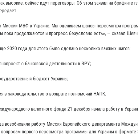
к высокие, сейчас идут переговоры. Об этом заявил на брифинге г
передает
та Миссии МВФ в Украине. Мы оцениваем шансы пересмотра програ
ы пока продолжаются и прогресс безусловно есть», — сказал Шевч
онце 2020 года для этого было сделано несколько важных шагов:
онопроект о банковской деятельности в ВРУ;
осударственный бюджет Украины;
я в законодательство о возврате полномочий НАПК.
ждународного валютного фонда 21 декабря начала работу в Украин
ода возобновила работу Миссия Европейского департамента Между
 вопросам первого пересмотра программы для Украины в формате S