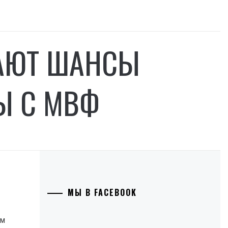
АЮТ ШАНСЫ
Ы С МВФ
МЫ В FACEBOOK
ым