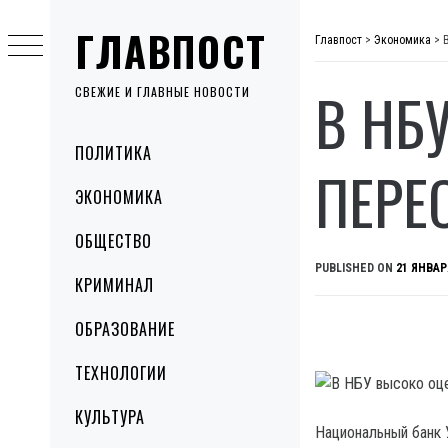
Skip
ГЛАВПОСТ
to
Главпост
>
Экономика
>
content
В НБ
СВЕЖИЕ И ГЛАВНЫЕ НОВОСТИ
Primary
ПОЛИТИКА
Menu
ПЕРЕ
ЭКОНОМИКА
ОБЩЕСТВО
PUBLISHED ON
21 ЯНВАР
КРИМИНАЛ
ОБРАЗОВАНИЕ
ТЕХНОЛОГИИ
КУЛЬТУРА
Национальный банк