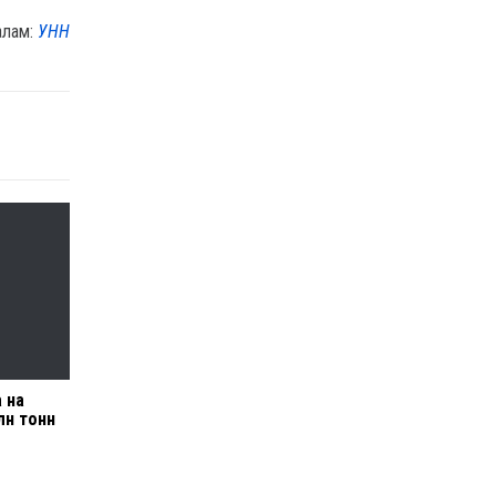
алам:
УНН
 на
лн тонн