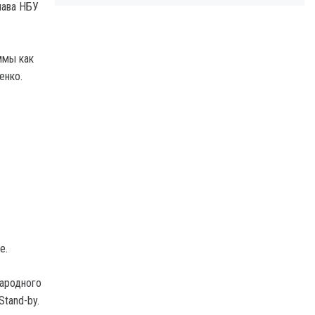
лава НБУ
ммы как
енко.
е.
народного
tand-by.