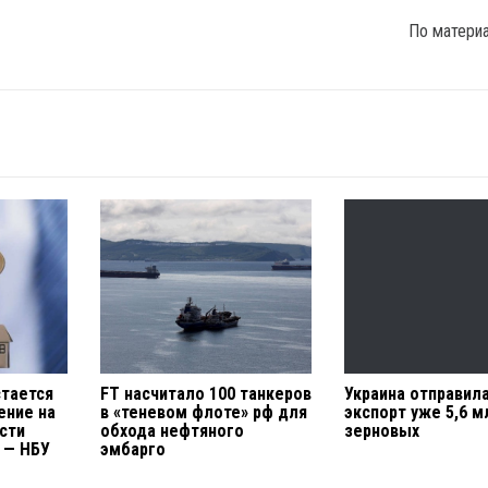
По матери
стается
FT насчитало 100 танкеров
Украина отправила
ение на
в «теневом флоте» рф для
экспорт уже 5,6 м
сти
обхода нефтяного
зерновых
 — НБУ
эмбарго